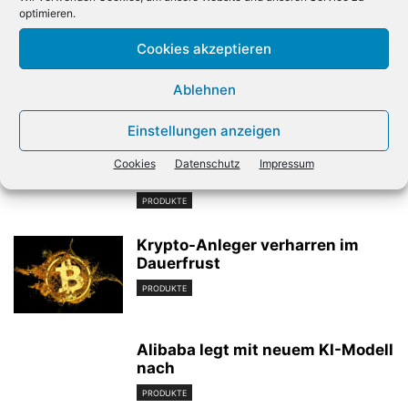
optimieren.
Axians stärkt seine regionale
Nvidia erklimmt Rekordhoch
Präsenz
Cookies akzeptieren
Ablehnen
Verwandte Artikel
Einstellungen anzeigen
Weltbank: Jobrisiko durch KI in
einkommensstarken Ländern
Cookies
Datenschutz
Impressum
höher
PRODUKTE
Krypto-Anleger verharren im
Dauerfrust
PRODUKTE
Alibaba legt mit neuem KI-Modell
nach
PRODUKTE