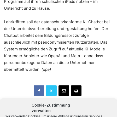
Programm auf ihren schulischen iPads nutzen – im
Unterricht und zu Hause.
Lehrkräften soll der datenschutzkonforme KI-Chatbot bei
der Unterrichtsvorbereitung und -gestaltung helfen. Der
Chatbot arbeitet dem Bildungsressort zufolge
ausschließlich mit pseudonymisierten Nutzerdaten. Das
System ermögliche den Zugriff auf aktuelle KI-Modelle
führender Anbieter wie OpenAI und Meta – ohne dass
personenbezogene Daten an diese Unternehmen
übermittelt würden.
(dpa)
Cookie-Zustimmung
verwalten
Vorheriger Artikel
Nächster Artikel
Wir verwenden Cookies, um unsere Website und unseren Service zu