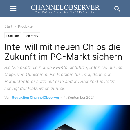
CHANNELOBSERVER
Das Online-Portal für die ITK-Branche
Start
Produkte
Produkte
Top Story
Intel will mit neuen Chips die
Zukunft im PC-Markt sichern
Als Microsoft die neuen KI-PCs einführte, liefen sie nur mit
Chips von Qualcomm. Ein Problem für Intel, denn der
Herausforderer setzt auf eine andere Architektur. Jetzt
schlägt der Platzhirsch zurück.
Von
Redaktion ChannelObserver
-
4. September 2024