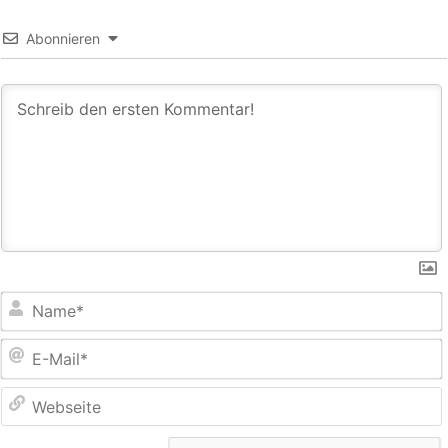
Abonnieren
E
M