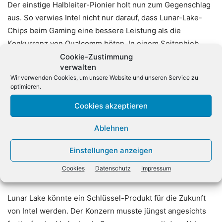
Der einstige Halbleiter-Pionier holt nun zum Gegenschlag
aus. So verwies Intel nicht nur darauf, dass Lunar-Lake-
Chips beim Gaming eine bessere Leistung als die
Konkurrenz von Qualcomm böten. In einem Seitenhieb
hieß es auch, dass 23 PC-Spiele gar nicht mit Qualcomm-
Cookie-Zustimmung
verwalten
Chips funktioniert hätten. Angesichts der anderen
Wir verwenden Cookies, um unsere Website und unseren Service zu
Architektur muss Windows-Software für Arm-Computer
optimieren.
entweder umgeschrieben werden oder mit Hilfe einer
Cookies akzeptieren
Übertragungssoftware laufen.
Ablehnen
Zugleich werden neue KI-Funktionen von Copilot+PC für
Käufer der neuen Computer mit Intel-Chips erst im
Einstellungen anzeigen
November durch Updates des Windows-Betriebssystems
Cookies
Datenschutz
Impressum
verfügbar werden.
Lunar Lake könnte ein Schlüssel-Produkt für die Zukunft
von Intel werden. Der Konzern musste jüngst angesichts