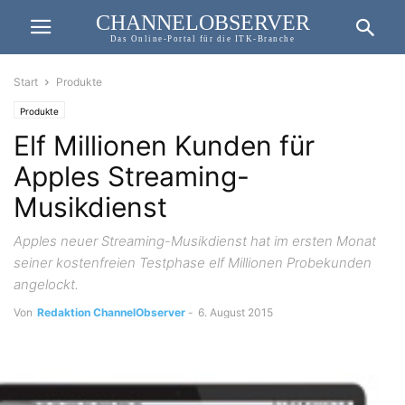
CHANNELOBSERVER
Das Online-Portal für die ITK-Branche
Start
Produkte
Produkte
Elf Millionen Kunden für
Apples Streaming-
Musikdienst
Apples neuer Streaming-Musikdienst hat im ersten Monat
seiner kostenfreien Testphase elf Millionen Probekunden
angelockt.
Von
Redaktion ChannelObserver
-
6. August 2015