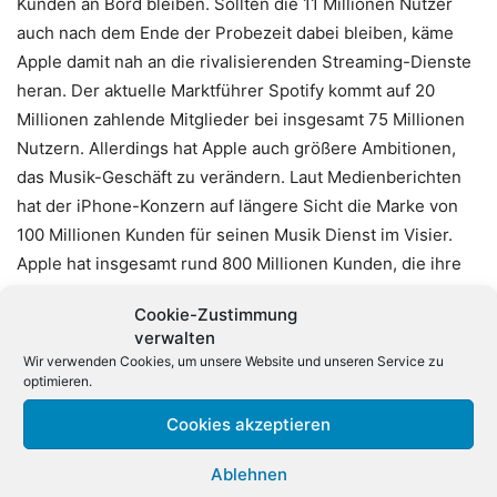
Kunden an Bord bleiben. Sollten die 11 Millionen Nutzer
auch nach dem Ende der Probezeit dabei bleiben, käme
Apple damit nah an die rivalisierenden Streaming-Dienste
heran. Der aktuelle Marktführer Spotify kommt auf 20
Millionen zahlende Mitglieder bei insgesamt 75 Millionen
Nutzern. Allerdings hat Apple auch größere Ambitionen,
das Musik-Geschäft zu verändern. Laut Medienberichten
hat der iPhone-Konzern auf längere Sicht die Marke von
100 Millionen Kunden für seinen Musik Dienst im Visier.
Apple hat insgesamt rund 800 Millionen Kunden, die ihre
Kontodaten bei dem Unternehmen hinterlegt haben.
Cookie-Zustimmung
verwalten
Bisher setzte Apple vor allem auf den Verkauf von Musik
Wir verwenden Cookies, um unsere Website und unseren Service zu
zum Herunterladen. Nach Schätzungen von
optimieren.
Branchenexperten müsste der Konzern gut 30 Millionen
Cookies akzeptieren
Kunden für seinen Streaming-Service gewinnen, um den
Umfang des bisherigen Download-Geschäfts zu erreichen.
Ablehnen
Beim Streaming wird die Musik direkt aus dem Netz