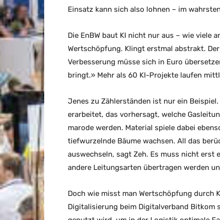
Einsatz kann sich also lohnen – im wahrste
Die EnBW baut KI nicht nur aus – wie viele 
Wertschöpfung. Klingt erstmal abstrakt. Der
Verbesserung müsse sich in Euro übersetzen 
bringt.» Mehr als 60 KI-Projekte laufen mittl
Jenes zu Zählerständen ist nur ein Beispiel
erarbeitet, das vorhersagt, welche Gasleit
marode werden. Material spiele dabei ebenso
tiefwurzelnde Bäume wachsen. All das berück
auswechseln, sagt Zeh. Es muss nicht erst e
andere Leitungsarten übertragen werden u
Doch wie misst man Wertschöpfung durch KI?
Digitalisierung beim Digitalverband Bitkom s