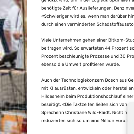
genutzt wird, um in der Logistik optimale F
benötigte Zeit für Auslieferungen, Benzinver
«Schwieriger wird es, wenn man darüber hi
durch einen verminderten Schadstoffaussto
Viele Unternehmen gehen einer Bitkom-Stud
beitragen wird. So erwarteten 44 Prozent s
Prozent beschleunigte Prozesse und 30 Pr
ebenso die Umwelt profitieren würde.
Auch der Technologiekonzern Bosch aus Gerl
mit KI ausrüsten, entwickeln oder herstellen
Hildesheim beim Produktionshochlauf einer n
beseitigt. «Die Taktzeiten ließen sich von 
Sprecherin Christiane Wild-Raidt. Nicht nur 
reduzierten sich so um eine Million Euro.»