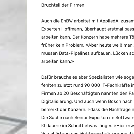
Bruchteil der Firmen.
Auch die EnBW arbeitet mit AppliedAI zusam
Experten Hoffmann, überhaupt erstmal pass
arbeiten kann. Der Konzern habe mehrere Töc
früher kein Problem. «Aber heute weiß man:
müssen Data-Pipelines aufbauen, Lücken sc
arbeiten kann.»
Dafür brauche es aber Spezialisten wie soge
fehlten zuletzt rund 90 000 IT-Fachkräfte 
Firmen ab 20 Beschäftigten nannten den Fac
Digitalisierung. Und auch wenn Bosch nach 
bemerkt der Konzern, «dass die Nachfrage n
Die Suche nach Senior Experten im Software
KI dauere im Schnitt etwas länger. «Hier e
Verschärfung des Wettbewerbs», prognostizi