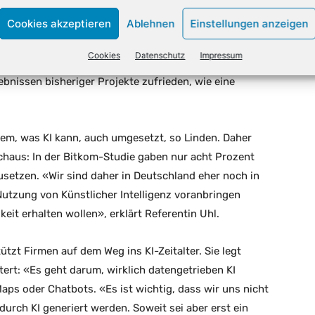
ner sagt, KI bringe Unternehmen Milliarden. Manche
Cookies akzeptieren
Ablehnen
Einstellungen anzeigen
re nutzten die Technik wie die EnBW bei
nce). «Es gibt Tausende von Use Cases», sagt Linden.
Cookies
Datenschutz
Impressum
eutsche Unternehmen etwas skeptischer bei der
bnissen bisheriger Projekte zufrieden, wie eine
em, was KI kann, auch umgesetzt, so Linden. Daher
aus: In der Bitkom-Studie gaben nur acht Prozent
etzen. «Wir sind daher in Deutschland eher noch in
 Nutzung von Künstlicher Intelligenz voranbringen
it erhalten wollen», erklärt Referentin Uhl.
ützt Firmen auf dem Weg ins KI-Zeitalter. Sie legt
utert: «Es geht darum, wirklich datengetrieben KI
ps oder Chatbots. «Es ist wichtig, dass wir uns nicht
rch KI generiert werden. Soweit sei aber erst ein