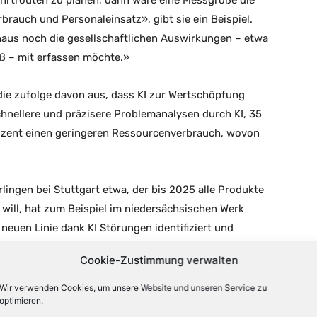
ahrtrouten zu planen, dann wäre eine Messgröße die
brauch und Personaleinsatz», gibt sie ein Beispiel.
naus noch die gesellschaftlichen Auswirkungen – etwa
ß – mit erfassen möchte.»
ie zufolge davon aus, dass KI zur Wertschöpfung
chnellere und präzisere Problemanalysen durch KI, 35
ozent einen geringeren Ressourcenverbrauch, wovon
ingen bei Stuttgart etwa, der bis 2025 alle Produkte
 will, hat zum Beispiel im niedersächsischen Werk
euen Linie dank KI Störungen identifiziert und
104 Sekunden auf 87 Sekunden senken», erklärt
Cookie-Zustimmung verwalten
die Kapazität wurde erweitert. «Geplante Investitionen
Wir verwenden Cookies, um unsere Website und unseren Service zu
optimieren.