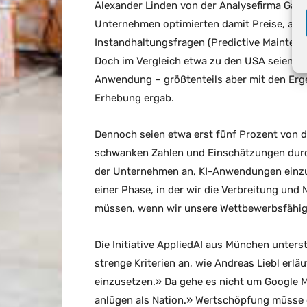
Alexander Linden von der Analysefirma Gart
Unternehmen optimierten damit Preise, ande
Instandhaltungsfragen (Predictive Maintena
Doch im Vergleich etwa zu den USA seien d
Anwendung – größtenteils aber mit den Erge
Erhebung ergab.
Dennoch seien etwa erst fünf Prozent von d
schwanken Zahlen und Einschätzungen durch
der Unternehmen an, KI-Anwendungen einzus
einer Phase, in der wir die Verbreitung und
müssen, wenn wir unsere Wettbewerbsfähigke
Die Initiative AppliedAI aus München unterst
strenge Kriterien an, wie Andreas Liebl erlä
einzusetzen.» Da gehe es nicht um Google Ma
anlügen als Nation.» Wertschöpfung müsse du