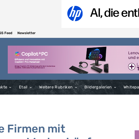
SS Feed
Newsletter
ukte
Etail
Weitere Rubriken
Bildergalerien
Whitep
e Firmen mit