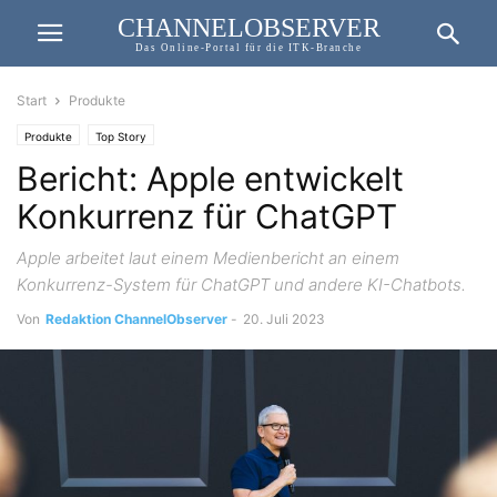
CHANNELOBSERVER
Das Online-Portal für die ITK-Branche
Start
Produkte
Produkte
Top Story
Bericht: Apple entwickelt
Konkurrenz für ChatGPT
Apple arbeitet laut einem Medienbericht an einem
Konkurrenz-System für ChatGPT und andere KI-Chatbots.
Von
Redaktion ChannelObserver
-
20. Juli 2023