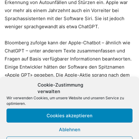
Erkennung von Autounfällen und Stürzen ein. Apple war
vor mehr als einem Jahrzehnt auch ein Vorreiter bei
Sprachassistenten mit der Software Siri. Sie ist jedoch
weniger sprachgewandt als etwa ChatGPT.
Bloomberg zufolge kann der Apple-Chatbot – ähnlich wie
ChatGPT – unter anderem Texte zusammenfassen und
Fragen auf Basis verfügbarer Informationen beantworten.
Einige Entwickler hätten der Software den Spitznamen
«Apple GPT» gegeben. Die Apple-Aktie sprang nach dem
Bloomberg-Bericht zunächst um etwa zwei Prozent hoch.
Cookie-Zustimmung
Später flaute das Plus auf rund 0,5 Prozent ab.
verwalten
Wir verwenden Cookies, um unsere Website und unseren Service zu
optimieren.
Auch andere Tech-Schwergewichte wie Google und der
Facebook-Konzern Meta entwickelten eigene
Cookies akzeptieren
Technologien für KI-Chatbots. Microsoft ging einen
Ablehnen
milliardenschweren Pakt mit der ChatGPT-Entwicklerfirma