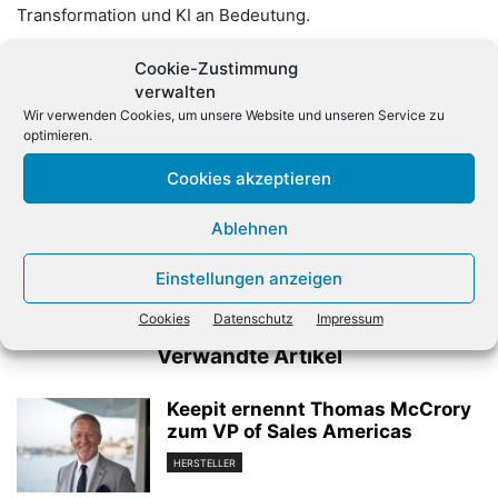
Transformation und KI an Bedeutung.
Cookie-Zustimmung
verwalten
Wir verwenden Cookies, um unsere Website und unseren Service zu
optimieren.
Cookies akzeptieren
Vorheriger Artikel
Nächster Artikel
Ablehnen
Microsoft streicht tausende
Temu, Shein und Co.
Jobs im Xbox-
steigern Marktanteil auf
Einstellungen anzeigen
Spielegeschäft
Rekordwert
Cookies
Datenschutz
Impressum
Verwandte Artikel
Keepit ernennt Thomas McCrory
zum VP of Sales Americas
HERSTELLER