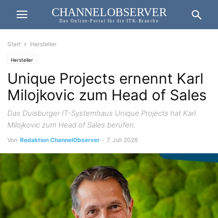
CHANNELOBSERVER
Das Online-Portal für die ITK-Branche
Start
Hersteller
Hersteller
Unique Projects ernennt Karl
Milojkovic zum Head of Sales
Das Duisburger IT-Systemhaus Unique Projects hat Karl
Milojkovic zum Head of Sales berufen.
Von
Redaktion ChannelObserver
-
7. Juli 2026