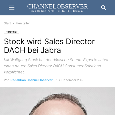
CHANNELOBSERVER
Das Online-Portal für die ITK-Branche
Start
Hersteller
Hersteller
Stock wird Sales Director
DACH bei Jabra
Mit Wolfgang Stock hat der dänische Sound-Experte Jabra
einen neuen Sales Director DACH Consumer Solutions
verpflichtet.
Von
Redaktion ChannelObserver
-
13. Dezember 2018