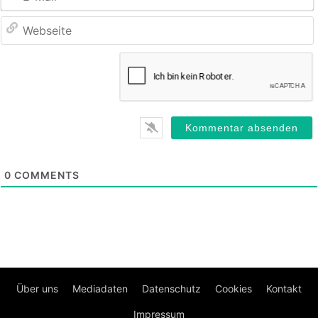
M
0
COMMENTS
Über uns
Mediadaten
Datenschutz
Cookies
Kontakt
Impressum