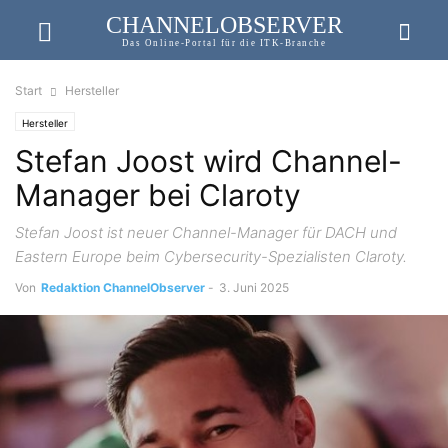
CHANNELOBSERVER
Das Online-Portal für die ITK-Branche
Start
Hersteller
Hersteller
Stefan Joost wird Channel-
Manager bei Claroty
Stefan Joost ist neuer Channel-Manager für DACH und
Eastern Europe beim Cybersecurity-Spezialisten Claroty.
Von
Redaktion ChannelObserver
-
3. Juni 2025