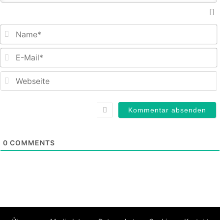
E
M
0
COMMENTS