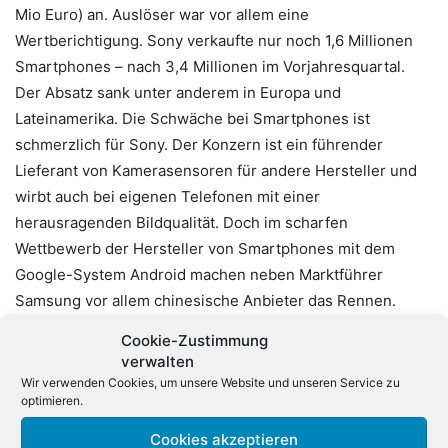
Mio Euro) an. Auslöser war vor allem eine
Wertberichtigung. Sony verkaufte nur noch 1,6 Millionen
Smartphones – nach 3,4 Millionen im Vorjahresquartal.
Der Absatz sank unter anderem in Europa und
Lateinamerika. Die Schwäche bei Smartphones ist
schmerzlich für Sony. Der Konzern ist ein führender
Lieferant von Kamerasensoren für andere Hersteller und
wirbt auch bei eigenen Telefonen mit einer
herausragenden Bildqualität. Doch im scharfen
Wettbewerb der Hersteller von Smartphones mit dem
Google-System Android machen neben Marktführer
Samsung vor allem chinesische Anbieter das Rennen.
Immerhin bei Digitalkameras konnte Sony Umsatz und
Cookie-Zustimmung
Gewinn steigern. Stabile Geldquellen sind auch das
verwalten
Musikgeschäft und die Hollywood-Studios.
Wir verwenden Cookies, um unsere Website und unseren Service zu
optimieren.
Insgesamt erhöhte der Sony-Konzern im vergangenen
Cookies akzeptieren