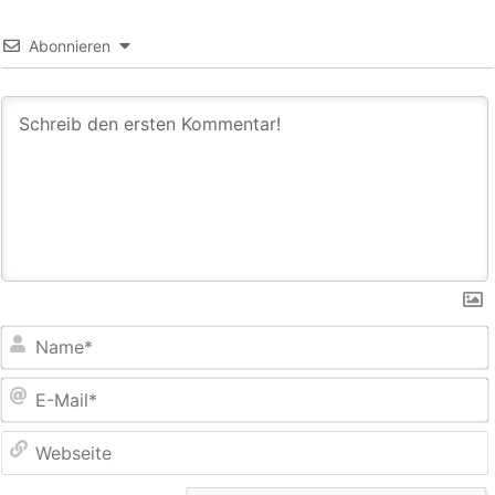
Abonnieren
E
M