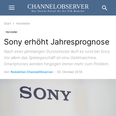
CHANNELOBSERVER
Das Online-Portal für die ITK-Branche
Start
Hersteller
Hersteller
Sony erhöht Jahresprognose
Nach einer jahrelangen Durststrecke läuft es rund bei Sony.
Vor allem das Spielegeschäft ist eine Geldmaschine.
Smartphones werden hingegen immer mehr zum Problem.
Von
Redaktion ChannelObserver
-
30. Oktober 2018