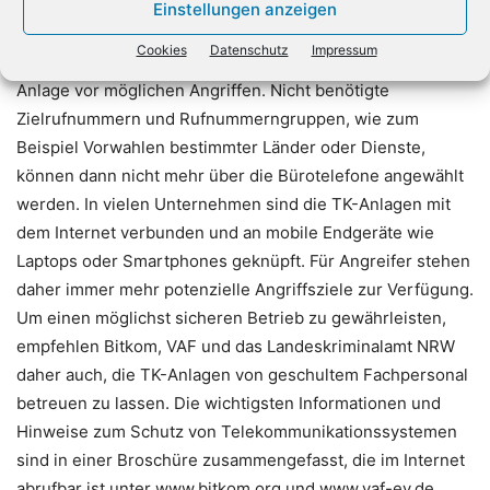
ihre Mitarbeiter dafür sensibilisieren“, so Martin
Einstellungen anzeigen
Bürstenbinder, Geschäftsführer des VAF. Zusätzlich zu
Cookies
Datenschutz
Impressum
einem sicheren Passwort schützen Sperrlisten in der TK-
Anlage vor möglichen Angriffen. Nicht benötigte
Zielrufnummern und Rufnummerngruppen, wie zum
Beispiel Vorwahlen bestimmter Länder oder Dienste,
können dann nicht mehr über die Bürotelefone angewählt
werden. In vielen Unternehmen sind die TK-Anlagen mit
dem Internet verbunden und an mobile Endgeräte wie
Laptops oder Smartphones geknüpft. Für Angreifer stehen
daher immer mehr potenzielle Angriffsziele zur Verfügung.
Um einen möglichst sicheren Betrieb zu gewährleisten,
empfehlen Bitkom, VAF und das Landeskriminalamt NRW
daher auch, die TK-Anlagen von geschultem Fachpersonal
betreuen zu lassen. Die wichtigsten Informationen und
Hinweise zum Schutz von Telekommunikationssystemen
sind in einer Broschüre zusammengefasst, die im Internet
abrufbar ist unter www.bitkom.org und www.vaf-ev.de.