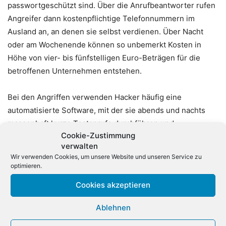
passwortgeschützt sind. Über die Anrufbeantworter rufen
Angreifer dann kostenpflichtige Telefonnummern im
Ausland an, an denen sie selbst verdienen. Über Nacht
oder am Wochenende können so unbemerkt Kosten in
Höhe von vier- bis fünfstelligen Euro-Beträgen für die
betroffenen Unternehmen entstehen.
Bei den Angriffen verwenden Hacker häufig eine
automatisierte Software, mit der sie abends und nachts
massenhaft kurze Testanrufe durchführen und
Cookie-Zustimmung
Rufnummernblöcke von Unternehmen nach
verwalten
Schwachstellen durchsuchen. Wenn die Software auf
Wir verwenden Cookies, um unsere Website und unseren Service zu
keine Passworthürde trifft oder ein schwaches Passwort
optimieren.
knackt, kann sie auf die jeweilige Nebenstelle zugreifen
Cookies akzeptieren
und den Angriff sofort beginnen. „Die Passwörter für
integrierte, persönliche Anrufbeantworter werden von den
Ablehnen
individuellen Nutzern vergeben. Unternehmen müssen