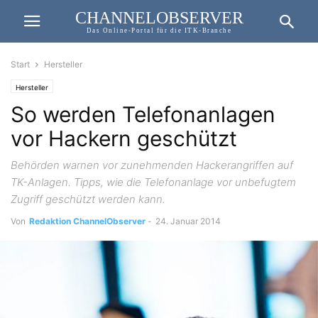
CHANNELOBSERVER
Das Online-Portal für die ITK-Branche
Start
Hersteller
Hersteller
So werden Telefonanlagen
vor Hackern geschützt
Behörden warnen vor zunehmenden Hackerangriffen auf
TK-Anlagen. Tipps, wie die Telefonanlage vor unbefugtem
Zugriff geschützt werden kann.
Von
Redaktion ChannelObserver
-
24. Januar 2014