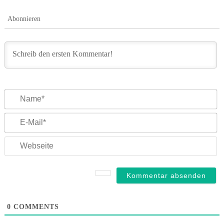
Abonnieren
N
E-
Ma
We
0
COMMENTS