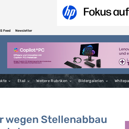
S Feed
Newsletter
ukte
Etail
Weitere Rubriken
Bildergalerien
Whitep
r wegen Stellenabbau