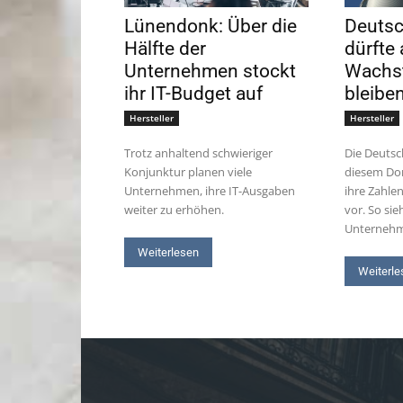
Lünendonk: Über die
Deuts
Hälfte der
dürfte 
Unternehmen stockt
Wachs
ihr IT-Budget auf
bleibe
Hersteller
Hersteller
Trotz anhaltend schwieriger
Die Deutsc
Konjunktur planen viele
diesem Don
Unternehmen, ihre IT-Ausgaben
ihre Zahlen
weiter zu erhöhen.
vor. So sie
Unternehm
Weiterlesen
Weiterle