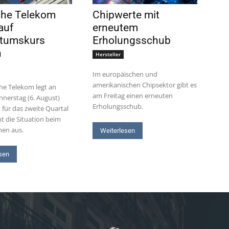
che Telekom
Chipwerte mit
auf
erneutem
tumskurs
Erholungsschub
n
Hersteller
Im europäischen und
amerikanischen Chipsektor gibt es
he Telekom legt an
am Freitag einen erneuten
nerstag (6. August)
Erholungsschub.
 für das zweite Quartal
ht die Situation beim
en aus.
Weiterlesen
sen