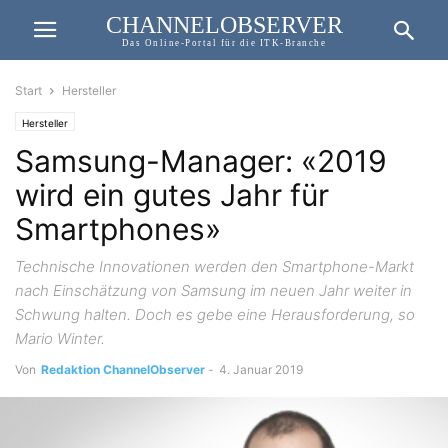
CHANNELOBSERVER
Das Online-Portal für die ITK-Branche
Start
Hersteller
Hersteller
Samsung-Manager: «2019
wird ein gutes Jahr für
Smartphones»
Technische Innovationen werden den Smartphone-Markt
nach Einschätzung von Samsung im neuen Jahr weiter in
Schwung halten. Doch es gebe eine Herausforderung, so
Mario Winter.
Von
Redaktion ChannelObserver
-
4. Januar 2019