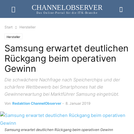
CHANNELOBSERVER
Das Online-Portal für die ITK-Branche
Start
Hersteller
Hersteller
Samsung erwartet deutlichen
Rückgang beim operativen
Gewinn
Die schwächere Nachfrage nach Speicherchips und der
schärfere Wettbewerb bei Smartphones hat die
Gewinnerwartung bei Marktführer Samsung eingetrübt.
Von
Redaktion ChannelObserver
-
8. Januar 2019
Samsung erwartet deutlichen Rückgang beim operativen Gewinn