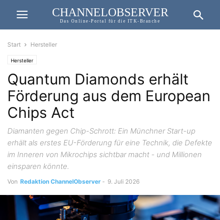
CHANNELOBSERVER
Das Online-Portal für die ITK-Branche
Start
Hersteller
Hersteller
Quantum Diamonds erhält
Förderung aus dem European
Chips Act
Diamanten gegen Chip-Schrott: Ein Münchner Start-up
erhält als erstes EU-Förderung für eine Technik, die Defekte
im Inneren von Mikrochips sichtbar macht - und Millionen
einsparen könnte.
Von
Redaktion ChannelObserver
-
9. Juli 2026