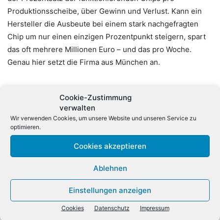
Produktionsscheibe, über Gewinn und Verlust. Kann ein
Hersteller die Ausbeute bei einem stark nachgefragten
Chip um nur einen einzigen Prozentpunkt steigern, spart
das oft mehrere Millionen Euro – und das pro Woche.
Genau hier setzt die Firma aus München an.
Wie funktioniert die Quanten-Inspektion?
Cookie-Zustimmung
verwalten
Die Technologie von Quantum Diamonds klingt nach
Wir verwenden Cookies, um unsere Website und unseren Service zu
Science-Fiction, ist aber bereits Realität. Das
optimieren.
Unternehmen nutzt künstlich hergestellte Diamanten, die
Cookies akzeptieren
absichtlich winzige atomare Baufehler aufweisen. Diese
Fehler reagieren extrem empfindlich auf magnetische
Ablehnen
Felder. Da jeder fließende Strom ein Magnetfeld erzeugt,
funktioniert das System wie ein hochempfindliches
Einstellungen anzeigen
Quanten-Mikroskop: Es macht die Ströme im Inneren des
Cookies
Datenschutz
Impressum
Chips sichtbar, ohne diesen zu zerstören. Fehler im