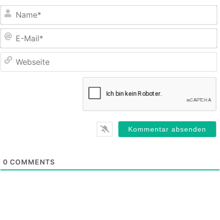
E
M
0
COMMENTS