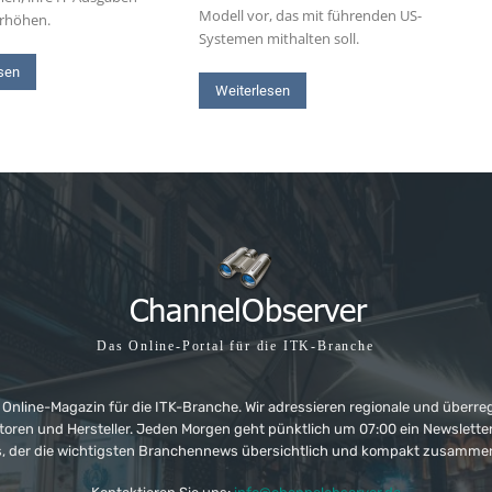
Modell vor, das mit führenden US-
erhöhen.
Systemen mithalten soll.
sen
Weiterlesen
Das Online-Portal für die ITK-Branche
 Online-Magazin für die ITK-Branche. Wir adressieren regionale und überre
ributoren und Hersteller. Jeden Morgen geht pünktlich um 07:00 ein Newslet
, der die wichtigsten Branchennews übersichtlich und kompakt zusamme