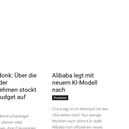
onk: Über die
Alibaba legt mit
der
neuem KI-Modell
ehmen stockt
nach
Budget auf
Produkte
China legt im KI-Wettlauf mit den
USA weiter nach. Nur wenige
ltend schwieriger
Wochen nach «Kimi K3» stellt
 planen viele
Alibaba nun offiziell ein neues
en, ihre IT-Ausgaben