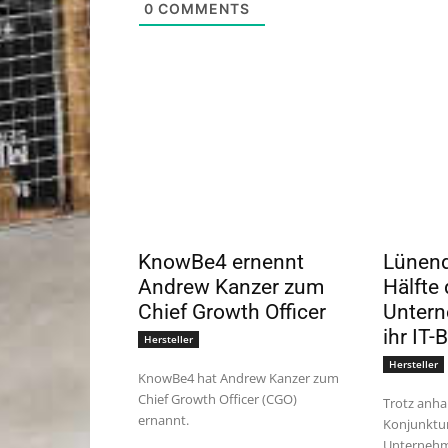
0
COMMENTS
KnowBe4 ernennt
Lünend
Andrew Kanzer zum
Hälfte 
Chief Growth Officer
Untern
ihr IT-
Hersteller
Hersteller
KnowBe4 hat Andrew Kanzer zum
Chief Growth Officer (CGO)
Trotz anha
ernannt.
Konjunktur
Unternehm