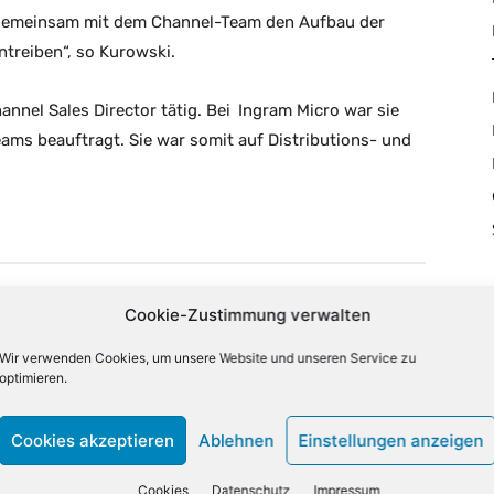
d gemeinsam mit dem Channel-Team den Aufbau der
treiben“, so Kurowski.
annel Sales Director tätig. Bei
Ingram
Micro war sie
eams beauftragt. Sie war somit auf Distributions- und
Cookie-Zustimmung verwalten
X
Email
Drucken
Wir verwenden Cookies, um unsere Website und unseren Service zu
optimieren.
NÄCHSTER ARTIKEL
Cookies akzeptieren
Ablehnen
Einstellungen anzeigen
Dicota gewinnt weiteren Distributor
Cookies
Datenschutz
Impressum