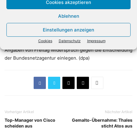
Cookies akzeptieren
benachteiligt. Das ist ganz klar eine Verletzung der
Netzneutralität», sagte Beckedahl. Auch Müller vom vzbv
Ablehnen
siedelt die Angebote in einem rechtlichen Graubereich an.
Die Bundesnetzagentur bestätigte am Freitag allerdings
Einstellungen anzeigen
die Rechtmäßigkeit des Angebots, forderte aber in
Cookies
Datenschutz
Impressum
Teilaspekten Änderungen. Die Telekom will nach eigenen
Angaben von Freitag Widerspruch gegen die Entscheidung
der Bundesnetzagentur einlegen. (dpa)
Vorheriger Artikel
Nächster Artikel
Top-Manager von Cisco
Gemalto-Übernahme: Thales
scheiden aus
sticht Atos aus