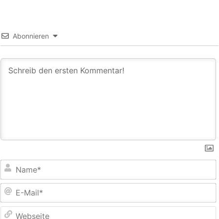
Abonnieren
E
M