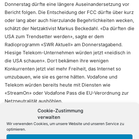
Donnerstag dürfte eine längere Auseinandersetzung vor
Bericht folgen. Die Entscheidung der FCC dürfte über kurz
oder lang aber auch hierzulande Begehrlichkeiten wecken,
schätzt der Netzaktivist Markus Beckedahl. «Da dürften die
USA zum Trendsetter werden», sagte er dem
Radioprogramm «SWR Aktuell» am Donnerstagabend.
Hiesige Telekom-Unternehmen würden jetzt «neidisch in
die USA schauen». Dort bekämen ihre wenigen
Konkurrenten jetzt viel mehr Freiheit, das Internet so
umzubauen, wie sie es gerne hätten. Vodafone und
Telekom würden bereits heute mit Diensten wie
«StreamOn» oder Vodafone Pass die EU-Verordnung zur
Netzneutralität aushöhlen.
Cookie-Zustimmung
Bei diesen Tarifen werden bestimmte Musik- oder Video-
verwalten
Wir verwenden Cookies, um unsere Website und unseren Service zu
Dienste nicht auf das Datenvolumen angerechnet. «Diese
optimieren.
Daten werden bevorzugt, alle anderen werden