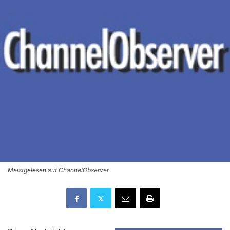
Meistgelesen auf ChannelObserver