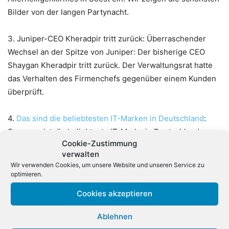
Bilder von der langen Partynacht.
3.
Juniper-CEO Kheradpir tritt zurück: Überraschender
Wechsel an der Spitze von Juniper: Der bisherige CEO
Shaygan Kheradpir tritt zurück. Der Verwaltungsrat hatte
das Verhalten des Firmenchefs gegenüber einem Kunden
überprüft.
4.
Das sind die beliebtesten IT-Marken in Deutschland
:
Samsung ist die beliebteste IT-Marke in Deutschland.
Cookie-Zustimmung
Dahinter folgen mit knappen Abstand vier weitere
verwalten
Anbieter.
Wir verwenden Cookies, um unsere Website und unseren Service zu
optimieren.
5.
Thomas Kasper baut das Geschäft von Carbonite auf:
Cookies akzeptieren
Der ehemalige Broadline-Chef von Tech Data, Thomas
Kasper, baut als Executive Director DACH das Geschäft des
Ablehnen
Backup-Spezialisten Carbonite auf. Ein Team in München