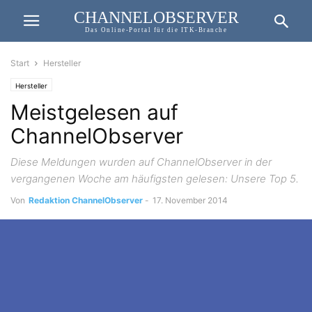
CHANNELOBSERVER
Das Online-Portal für die ITK-Branche
Start
Hersteller
Hersteller
Meistgelesen auf
ChannelObserver
Diese Meldungen wurden auf ChannelObserver in der
vergangenen Woche am häufigsten gelesen: Unsere Top 5.
Von
Redaktion ChannelObserver
-
17. November 2014