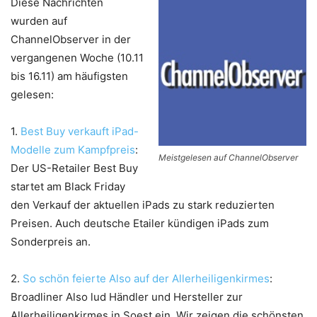
Diese Nachrichten
wurden auf
ChannelObserver in der
vergangenen Woche (10.11
bis 16.11) am häufigsten
gelesen:
1.
Best Buy verkauft iPad-
Modelle zum Kampfpreis
:
Meistgelesen auf ChannelObserver
Der US-Retailer Best Buy
startet am Black Friday
den Verkauf der aktuellen iPads zu stark reduzierten
Preisen. Auch deutsche Etailer kündigen iPads zum
Sonderpreis an.
2.
So schön feierte Also auf der Allerheiligenkirmes
:
Broadliner Also lud Händler und Hersteller zur
Allerheiligenkirmes in Soest ein. Wir zeigen die schönsten