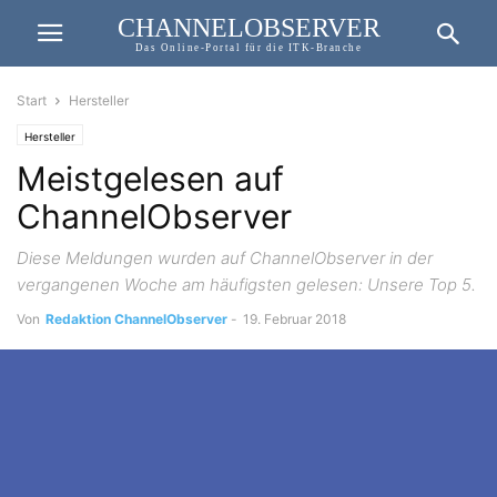
CHANNELOBSERVER
Das Online-Portal für die ITK-Branche
Start
Hersteller
Hersteller
Meistgelesen auf
ChannelObserver
Diese Meldungen wurden auf ChannelObserver in der
vergangenen Woche am häufigsten gelesen: Unsere Top 5.
Von
Redaktion ChannelObserver
-
19. Februar 2018