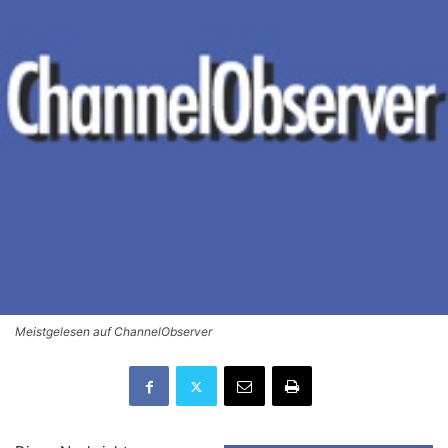
Meistgelesen auf ChannelObserver