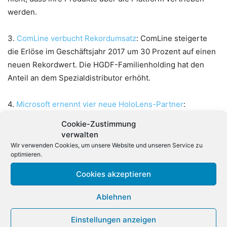
werden.
3.
ComLine verbucht Rekordumsatz
: ComLine steigerte
die Erlöse im Geschäftsjahr 2017 um 30 Prozent auf einen
neuen Rekordwert. Die HGDF-Familienholding hat den
Anteil an dem Spezialdistributor erhöht.
4.
Microsoft ernennt vier neue HoloLens-Partner
:
Microsoft kündigt vier neue IT-Unternehmen für das
Cookie-Zustimmung
Mixed-Reality-Partner-Programm in Deutschland an.
verwalten
Wir verwenden Cookies, um unsere Website und unseren Service zu
optimieren.
5.
Bitkom: «Die Auftragsbücher von IT-Dienstleistern sind
voll«: Rekordwachstum: Mehr als 40.000 neue Jobs pro
Cookies akzeptieren
Jahr in IT und Telekommunikation in Deutschland. Auch
die Umsätze legen zu, zwei Bereiche sorgen für ein
Ablehnen
starkes Plus.
Einstellungen anzeigen