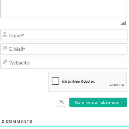
E
M
0
COMMENTS