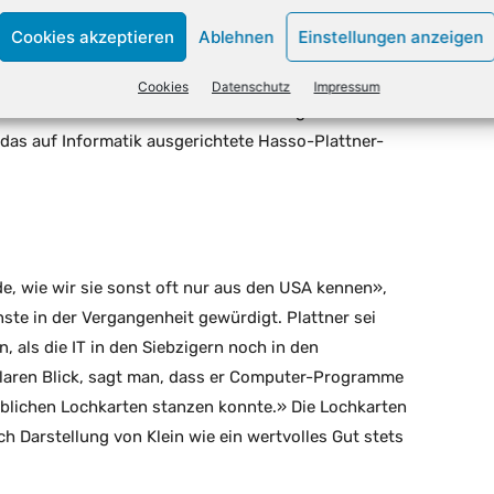
Cookies akzeptieren
Ablehnen
Einstellungen anzeigen
eutschen gehievt. Der gebürtige Berliner trat ebenfalls
ummen in Kunst und Kultur. In Potsdam ließ er das im
Cookies
Datenschutz
Impressum
ni zum Museum wiederaufbauen – auf eigene Kosten. In
das auf Informatik ausgerichtete Hasso-Plattner-
e, wie wir sie sonst oft nur aus den USA kennen»,
nste in der Vergangenheit gewürdigt. Plattner sei
, als die IT in den Siebzigern noch in den
klaren Blick, sagt man, dass er Computer-Programme
üblichen Lochkarten stanzen konnte.» Die Lochkarten
 Darstellung von Klein wie ein wertvolles Gut stets