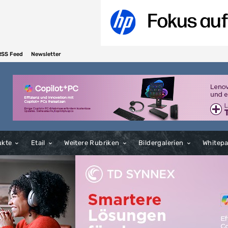
RSS Feed
Newsletter
ukte
Etail
Weitere Rubriken
Bildergalerien
Whitep