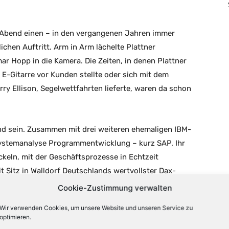
Abend einen – in den vergangenen Jahren immer
chen Auftritt. Arm in Arm lächelte Plattner
 Hopp in die Kamera. Die Zeiten, in denen Plattner
 E-Gitarre vor Kunden stellte oder sich mit dem
ry Ellison, Segelwettfahrten lieferte, waren da schon
nd sein. Zusammen mit drei weiteren ehemaligen IBM-
 Systemanalyse Programmentwicklung – kurz SAP. Ihr
ckeln, mit der Geschäftsprozesse in Echtzeit
t Sitz in Walldorf Deutschlands wertvollster Dax-
ller. Hopp bezeichnete Plattner einmal beruflich als
Cookie-Zustimmung verwalten
n könne. Plattners Bereitschaft, Dinge anders
Wir verwenden Cookies, um unsere Website und unseren Service zu
sche Prozesse neu zu denken, seien herausragend
optimieren.