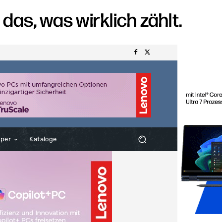
aper
Kataloge