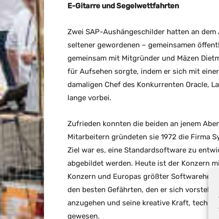
E-Gitarre und Segelwettfahrten
Zwei SAP-Aushängeschilder hatten an dem 
seltener gewordenen – gemeinsamen öffentli
gemeinsam mit Mitgründer und Mäzen Dietmar
für Aufsehen sorgte, indem er sich mit einer
damaligen Chef des Konkurrenten Oracle, Lar
lange vorbei.
Zufrieden konnten die beiden an jenem Abe
Mitarbeitern gründeten sie 1972 die Firma
Ziel war es, eine Standardsoftware zu entwi
abgebildet werden. Heute ist der Konzern mi
Konzern und Europas größter Softwareherste
den besten Gefährten, den er sich vorstelle
anzugehen und seine kreative Kraft, techni
gewesen.