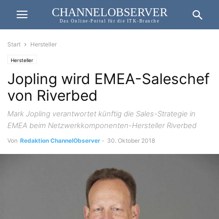
CHANNELOBSERVER
Das Online-Portal für die ITK-Branche
Start
Hersteller
Hersteller
Jopling wird EMEA-Saleschef
von Riverbed
Mark Jopling verantwortet künftig die Sales-Strategie in
EMEA beim Netzwerkkomponenten-Hersteller Riverbed
Von
Redaktion ChannelObserver
-
30. Oktober 2018