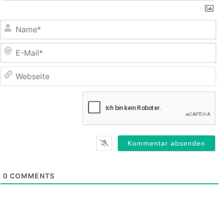
E
M
0
COMMENTS