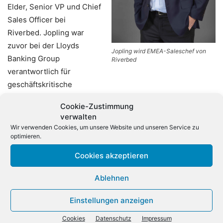
Elder, Senior VP und Chief
Sales Officer bei
Riverbed. Jopling war
zuvor bei der Lloyds
Jopling wird EMEA-Saleschef von
Banking Group
Riverbed
verantwortlich für
geschäftskritische
Abläufe. Vor dieser Tätigkeit arbeitete er fast neun Jahre
Cookie-Zustimmung
beim britischen Telekommunikationsunternehmen BT und
verwalten
bekleidete dort verschiedene Rollen: Als VP of Financial
Wir verwenden Cookies, um unsere Website und unseren Service zu
Services wickelte er große Kundenprojekte zur Digitalen
optimieren.
Transformation ab. In seiner Position als Director of EMEA
Cookies akzeptieren
Carriers verkaufte und verwaltete er komplexe Managed?
Networks?Services für Mobil? und Festnetzbetreiber.
Ablehnen
Einstellungen anzeigen
Cookies
Datenschutz
Impressum