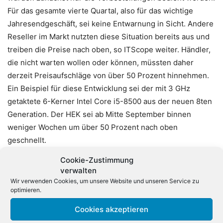
Für das gesamte vierte Quartal, also für das wichtige
Jahresendgeschäft, sei keine Entwarnung in Sicht. Andere
Reseller im Markt nutzten diese Situation bereits aus und
treiben die Preise nach oben, so ITScope weiter. Händler,
die nicht warten wollen oder können, müssten daher
derzeit Preisaufschläge von über 50 Prozent hinnehmen.
Ein Beispiel für diese Entwicklung sei der mit 3 GHz
getaktete 6-Kerner Intel Core i5-8500 aus der neuen 8ten
Generation. Der HEK sei ab Mitte September binnen
weniger Wochen um über 50 Prozent nach oben
geschnellt.
Cookie-Zustimmung
Doch auch die älteren CPUs seien betroffen: Der Intel
verwalten
Core i3-6100 sei im Preis fast auf das Doppelte gestiegen.
Wir verwenden Cookies, um unsere Website und unseren Service zu
optimieren.
Spannend wird nun, ob der Konkurrent AMD aus dieser
Situation Kapital schlagen kann. Den Zahlen des
Cookies akzeptieren
Marktbarometers liegt das Klickverhalten der über 11.000