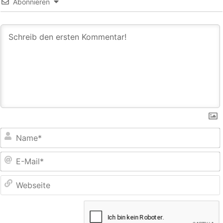
Abonnieren
E
M