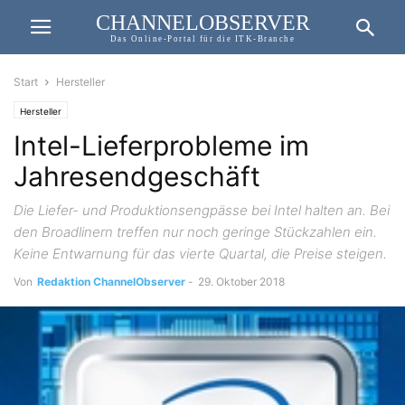
CHANNELOBSERVER
Das Online-Portal für die ITK-Branche
Start
Hersteller
Hersteller
Intel-Lieferprobleme im
Jahresendgeschäft
Die Liefer- und Produktionsengpässe bei Intel halten an. Bei
den Broadlinern treffen nur noch geringe Stückzahlen ein.
Keine Entwarnung für das vierte Quartal, die Preise steigen.
Von
Redaktion ChannelObserver
-
29. Oktober 2018