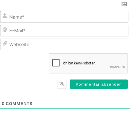
E
M
0
COMMENTS