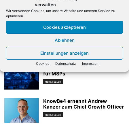
verwalten
Wir verwenden Cookies, um unsere Website und unseren Service zu
optimieren.
Vorheriger Artikel
Nächster Artikel
Kabinett beschließt
Alphabet leidet unter Sorgen
Cookies akzeptieren
strengere Regeln für
um das KI-Geschäft
Cybersicherheit
Ablehnen
Einstellungen anzeigen
Verwandte Artikel
Cookies
Datenschutz
Impressum
Acronis erweitert Cyber Platform
für MSPs
HERSTELLER
KnowBe4 ernennt Andrew
Kanzer zum Chief Growth Officer
HERSTELLER