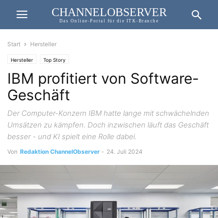
CHANNELOBSERVER
Das Online-Portal für die ITK-Branche
Start
Hersteller
Hersteller
Top Story
IBM profitiert von Software-
Geschäft
Der Computer-Konzern IBM hatte lange mit schwächelnden
Umsätzen zu kämpfen. Doch inzwischen läuft das Geschäft
besser - und KI spielt eine Rolle dabei.
Von
Redaktion ChannelObserver
-
24. Juli 2024