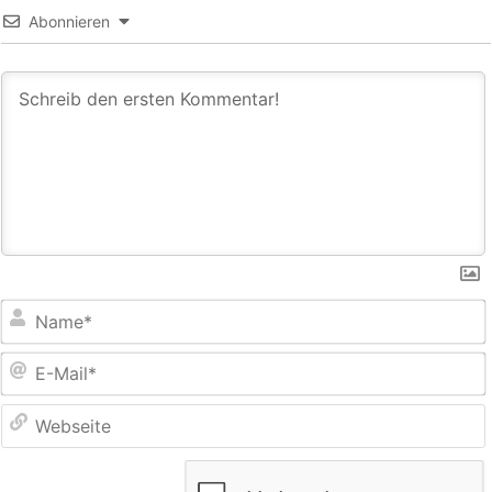
Abonnieren
E
M