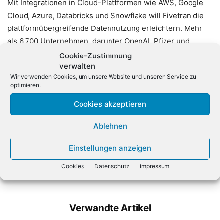
Mit Integrationen in Cloud-Plattformen wie AWS, Google
Cloud, Azure, Databricks und Snowflake will Fivetran die
plattformübergreifende Datennutzung erleichtern. Mehr
als 6.700 Unternehmen, darunter OpenAI, Pfizer und
LVMH, vertrauen bereits auf Fivetran für ihre
Cookie-Zustimmung
verwalten
Datenstrategie.
Wir verwenden Cookies, um unsere Website und unseren Service zu
optimieren.
Cookies akzeptieren
Ablehnen
Einstellungen anzeigen
Vorheriger Artikel
Nächster Artikel
Gehälter: Das verdienen
HP: Michael Boyle löst
Cookies
Datenschutz
Impressum
Sales-Profis 2025
Bernhard Fauser ab
Verwandte Artikel