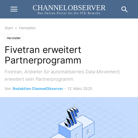
CHANNELOBSERVER
Das Online-Portal für die ITK-Branche
Start
Hersteller
Hersteller
Fivetran erweitert
Partnerprogramm
Fivetran, Anbieter für automatisiertes Data Movement,
erweitert sein Partnerprogramm.
Von
Redaktion ChannelObserver
-
12. März 2025