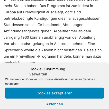
mehr Stellen haben. Das Programm ist zumindest in
Europa auf Freiwilligkeit ausgelegt, dort sind
betriebsbedingte Kündigungen diesmal ausgeschlossen.
Stattdessen soll es für bestimmte Abteilungen
Abfindungsangebote geben. Arbeitnehmer ab dem
Jahrgang 1960 können unabhängig von der Abteilung
Vorruhestandsregelungen in Anspruch nehmen. Eine
Sprecherin wollte die Zahlen nicht bestätigen. Da es sich
um ein Freiwilligen-Programm handele, könne man dazu
noch nichts sagen.
Cookie-Zustimmung
verwalten
Anfang März hatte SAP Veränderungen für mehr als 2.000
Wir verwenden Cookies, um unsere Website und unseren Service zu
Mitarbeiter angekündigt. Der Konzern aus Walldorf ist
optimieren.
dabei, sein Angebot von fest installierter Software auf
Cookies akzeptieren
Abo-Modelle umzustellen. Dadurch werden Jobs in
bestimmten Bereichen nicht mehr gebraucht. Das sollte
Ablehnen
für etwa 3 Prozent der Mitarbeiter weltweit gelten.