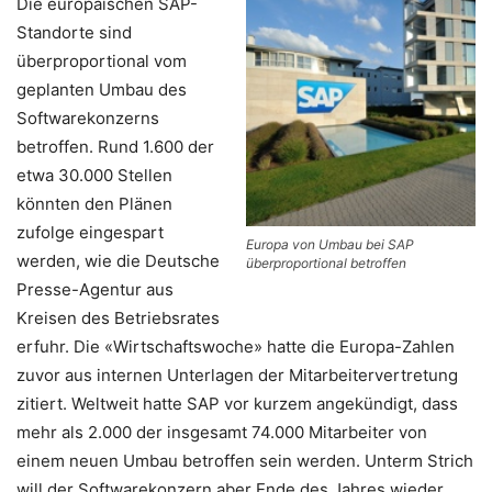
Die europäischen SAP-
Standorte sind
überproportional vom
geplanten Umbau des
Softwarekonzerns
betroffen. Rund 1.600 der
etwa 30.000 Stellen
könnten den Plänen
zufolge eingespart
Europa von Umbau bei SAP
werden, wie die Deutsche
überproportional betroffen
Presse-Agentur aus
Kreisen des Betriebsrates
erfuhr. Die «Wirtschaftswoche» hatte die Europa-Zahlen
zuvor aus internen Unterlagen der Mitarbeitervertretung
zitiert. Weltweit hatte SAP vor kurzem angekündigt, dass
mehr als 2.000 der insgesamt 74.000 Mitarbeiter von
einem neuen Umbau betroffen sein werden. Unterm Strich
will der Softwarekonzern aber Ende des Jahres wieder