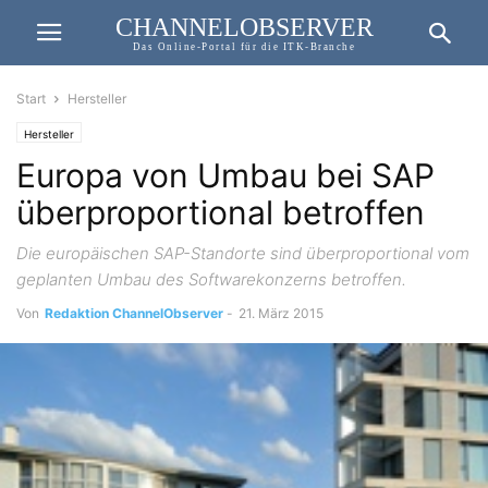
CHANNELOBSERVER
Das Online-Portal für die ITK-Branche
Start
Hersteller
Hersteller
Europa von Umbau bei SAP
überproportional betroffen
Die europäischen SAP-Standorte sind überproportional vom
geplanten Umbau des Softwarekonzerns betroffen.
Von
Redaktion ChannelObserver
-
21. März 2015