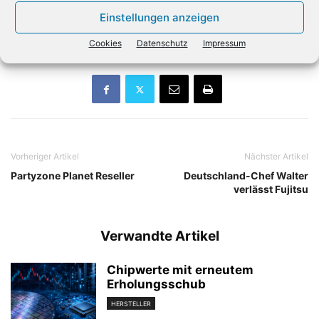
Betriebsbedingte Kündigungen sollte es aber nur
Einstellungen anzeigen
außerhalb Europas geben. (dpa)
Cookies
Datenschutz
Impressum
Vorheriger Artikel
Nächster Artikel
Partyzone Planet Reseller
Deutschland-Chef Walter
verlässt Fujitsu
Verwandte Artikel
Chipwerte mit erneutem
Erholungsschub
HERSTELLER