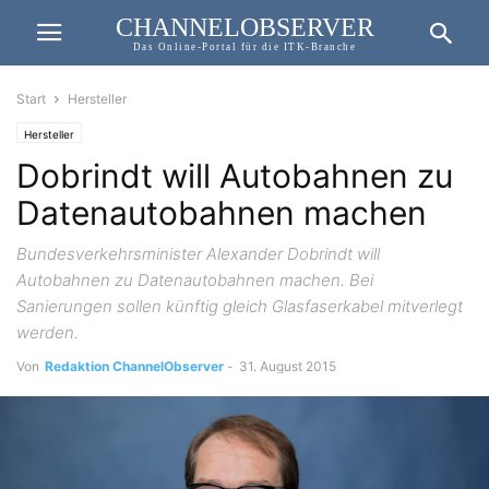
CHANNELOBSERVER
Das Online-Portal für die ITK-Branche
Start
Hersteller
Hersteller
Dobrindt will Autobahnen zu
Datenautobahnen machen
Bundesverkehrsminister Alexander Dobrindt will
Autobahnen zu Datenautobahnen machen. Bei
Sanierungen sollen künftig gleich Glasfaserkabel mitverlegt
werden.
Von
Redaktion ChannelObserver
-
31. August 2015