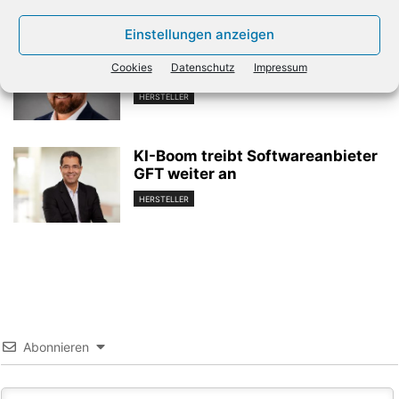
Einstellungen anzeigen
Craig Robertson wird Channel-
Cookies
Datenschutz
Impressum
Chef von Everpure
HERSTELLER
KI-Boom treibt Softwareanbieter
GFT weiter an
HERSTELLER
Abonnieren