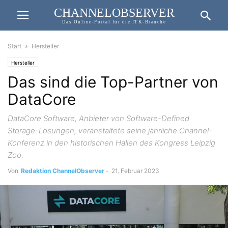
CHANNELOBSERVER
Das Online-Portal für die ITK-Branche
Start
Hersteller
Hersteller
Das sind die Top-Partner von
DataCore
DataCore Software, Anbieter von Software-Defined
Storage-Lösungen, veranstaltete seine jährliche Channel-
Konferenz in den historischen Hallen des Kongress Leipzig
Zoo.
Von
Redaktion ChannelObserver
-
21. Februar 2023