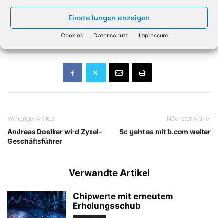
Netzausbau sollen die kleinen Zellen die Provider
Einstellungen anzeigen
unterstützen, auf günstige Art und Weise die Kapazitäten
zu erhöhen.
Cookies
Datenschutz
Impressum
Vorheriger Artikel
Nächster Artikel
Andreas Doelker wird Zyxel-
So geht es mit b.com weiter
Geschäftsführer
Verwandte Artikel
Chipwerte mit erneutem
Erholungsschub