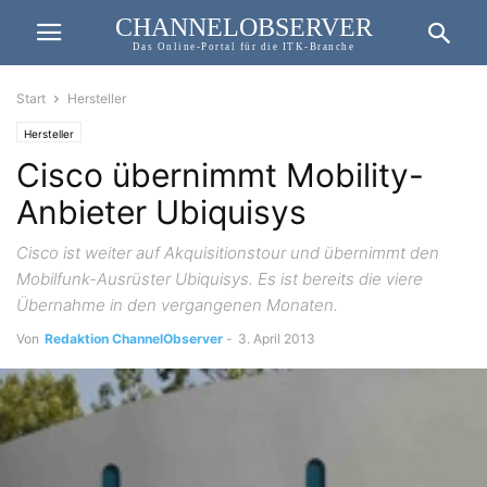
CHANNELOBSERVER
Das Online-Portal für die ITK-Branche
Start
Hersteller
Hersteller
Cisco übernimmt Mobility-
Anbieter Ubiquisys
Cisco ist weiter auf Akquisitionstour und übernimmt den
Mobilfunk-Ausrüster Ubiquisys. Es ist bereits die viere
Übernahme in den vergangenen Monaten.
Von
Redaktion ChannelObserver
-
3. April 2013