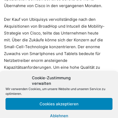
Übernahme von Cisco in den vergangenen Monaten.
Der Kauf von Ubiquisys vervollständige nach den
Akquisitionen von BroadHop und Intucell die Mobility-
Strategie von Cisco, teilte das Unternehmen heute
mit. Über die Zukäufe könne sich der Konzern auf die
Small-Cell-Technologie konzentrieren. Der enorme
Zuwachs von Smartphones und Tablets bedeute für
Netzbetreiber enorm ansteigende
Kapazitätsanforderungen. Um eine hohe Qualität zu
gewährleisten, müssen Betreiber Netze errichten, die eine
Cookie-Zustimmung
dichte und miniaturisierte Abdeckung bieten. Damit
verwalten
gewinnt die Technologie kleiner Funkzellen (Small Cell)
Wir verwenden Cookies, um unsere Website und unseren Service zu
optimieren.
wachsende Bedeutung. Diese so genannten Femtozellen
sind kleine Sende- und Empfangsstationen, die teilweise
Cookies akzeptieren
in privaten Bereichen zum Einsatz kommen und das 3G-
oder 4G-Netz eines Mobilfunkanbieters erweitern. Beim
Ablehnen