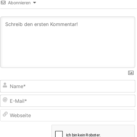
Abonnieren
E
M