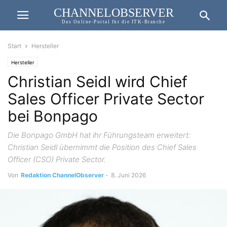
CHANNELOBSERVER
Das Online-Portal für die ITK-Branche
Start
Hersteller
Hersteller
Christian Seidl wird Chief
Sales Officer Private Sector
bei Bonpago
Die Bonpago GmbH hat ihr Führungsteam erweitert:
Christian Seidl übernimmt die Position des Chief Sales
Officer (CSO) Private Sector.
Von
Redaktion ChannelObserver
-
8. Juni 2026