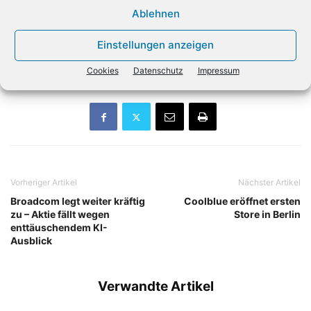
Beschaffungsprozessen spezialisiert. Das Unternehmen
Ablehnen
berät Organisationen bei der Einführung und
Weiterentwicklung digitaler Lösungen im
Einstellungen anzeigen
Rechnungswesen und Beschaffungsmanagement.
Cookies
Datenschutz
Impressum
Vorheriger Artikel
Nächster Artikel
Broadcom legt weiter kräftig
Coolblue eröffnet ersten
zu – Aktie fällt wegen
Store in Berlin
enttäuschendem KI-
Ausblick
Verwandte Artikel