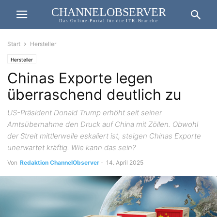
CHANNELOBSERVER
Das Online-Portal für die ITK-Branche
Start
Hersteller
Hersteller
Chinas Exporte legen
überraschend deutlich zu
US-Präsident Donald Trump erhöht seit seiner
Amtsübernahme den Druck auf China mit Zöllen. Obwohl
der Streit mittlerweile eskaliert ist, steigen Chinas Exporte
unerwartet kräftig. Wie kann das sein?
Von
Redaktion ChannelObserver
-
14. April 2025