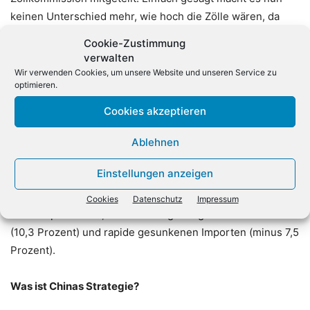
keinen Unterschied mehr, wie hoch die Zölle wären, da
US-Produkte in China im Export zu teuer wären, um auf
Cookie-Zustimmung
dem Markt Akzeptanz zu finden.
verwalten
Wir verwenden Cookies, um unsere Website und unseren Service zu
optimieren.
So lief der Handel mit Deutschland
Cookies akzeptieren
Der Handel mit Deutschland passte zum Gesamtbild.
Chinas Ausfuhren in die Bundesrepublik stiegen im März
Ablehnen
um 11,9 Prozent, die Importe brachen derweil um 6,5
Einstellungen anzeigen
Prozent ein. Ähnlich entwickelte sich der Außenhandel mit
der EU, die Wang zufolge Chinas wichtigster
Cookies
Datenschutz
Impressum
Handelspartner ist, mit deutlich gestiegenen Ausfuhren
(10,3 Prozent) und rapide gesunkenen Importen (minus 7,5
Prozent).
Was ist Chinas Strategie?