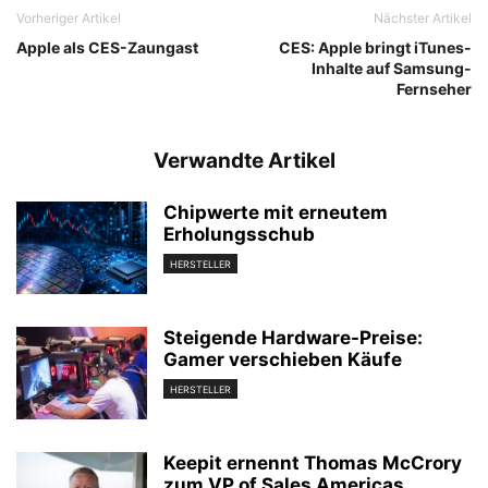
Vorheriger Artikel
Nächster Artikel
Apple als CES-Zaungast
CES: Apple bringt iTunes-
Inhalte auf Samsung-
Fernseher
Verwandte Artikel
Chipwerte mit erneutem
Erholungsschub
HERSTELLER
Steigende Hardware-Preise:
Gamer verschieben Käufe
HERSTELLER
Keepit ernennt Thomas McCrory
zum VP of Sales Americas