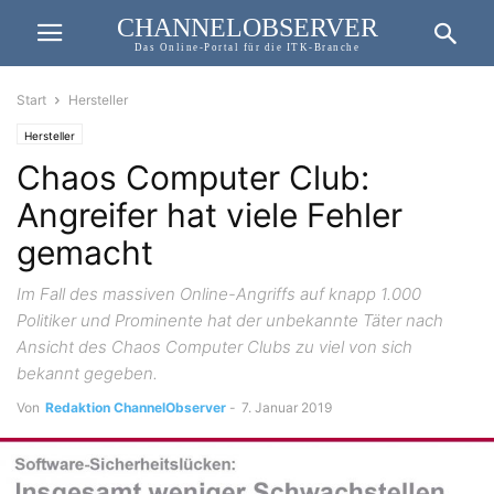
CHANNELOBSERVER
Das Online-Portal für die ITK-Branche
Start
Hersteller
Hersteller
Chaos Computer Club:
Angreifer hat viele Fehler
gemacht
Im Fall des massiven Online-Angriffs auf knapp 1.000
Politiker und Prominente hat der unbekannte Täter nach
Ansicht des Chaos Computer Clubs zu viel von sich
bekannt gegeben.
Von
Redaktion ChannelObserver
-
7. Januar 2019