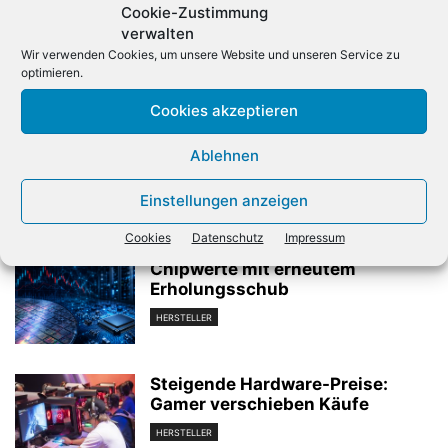
Cookie-Zustimmung
verwalten
Wir verwenden Cookies, um unsere Website und unseren Service zu
optimieren.
Vorheriger Artikel
Nächster Artikel
Cookies akzeptieren
Apple erneuert Notebook-
gfu: Künstliche Intelligenz
Portfolio
erreicht
Ablehnen
Unterhaltungselektronik
Einstellungen anzeigen
Verwandte Artikel
Cookies
Datenschutz
Impressum
Chipwerte mit erneutem
Erholungsschub
HERSTELLER
Steigende Hardware-Preise:
Gamer verschieben Käufe
HERSTELLER