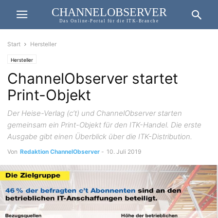
CHANNELOBSERVER
Das Online-Portal für die ITK-Branche
Start
Hersteller
Hersteller
ChannelObserver startet
Print-Objekt
Der Heise-Verlag (c’t) und ChannelObserver starten
gemeinsam ein Print-Objekt für den ITK-Handel. Die erste
Ausgabe gibt einen Überblick über die ITK-Distribution.
Von
Redaktion ChannelObserver
-
10. Juli 2019