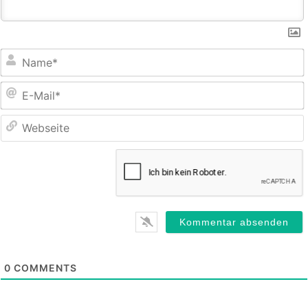
E
M
0
COMMENTS