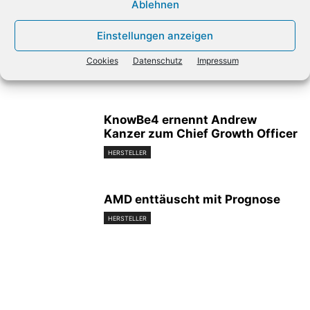
Ablehnen
Verwandte Artikel
Einstellungen anzeigen
Acronis erweitert Cyber Platform
für MSPs
Cookies
Datenschutz
Impressum
HERSTELLER
KnowBe4 ernennt Andrew
Kanzer zum Chief Growth Officer
HERSTELLER
AMD enttäuscht mit Prognose
HERSTELLER