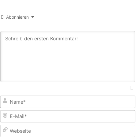
Abonnieren
E
M