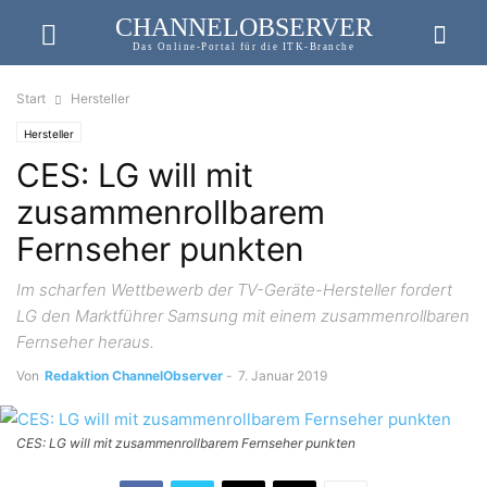
CHANNELOBSERVER
Das Online-Portal für die ITK-Branche
Start
Hersteller
Hersteller
CES: LG will mit
zusammenrollbarem
Fernseher punkten
Im scharfen Wettbewerb der TV-Geräte-Hersteller fordert
LG den Marktführer Samsung mit einem zusammenrollbaren
Fernseher heraus.
Von
Redaktion ChannelObserver
-
7. Januar 2019
CES: LG will mit zusammenrollbarem Fernseher punkten