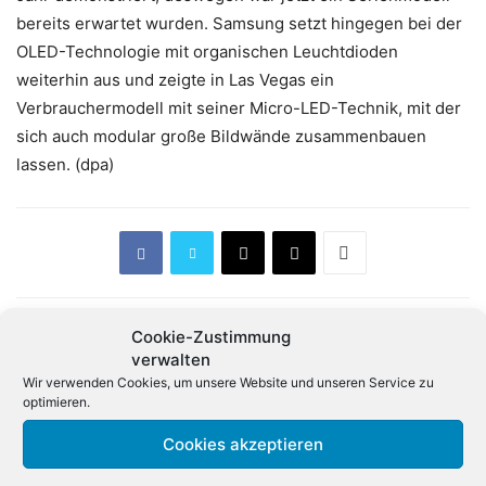
bereits erwartet wurden. Samsung setzt hingegen bei der
OLED-Technologie mit organischen Leuchtdioden
weiterhin aus und zeigte in Las Vegas ein
Verbrauchermodell mit seiner Micro-LED-Technik, mit der
sich auch modular große Bildwände zusammenbauen
lassen. (dpa)
Cookie-Zustimmung
Vorheriger Artikel
Nächster Artikel
verwalten
Wir verwenden Cookies, um unsere Website und unseren Service zu
CES: Audi bringt mit
CES: Intel stellt lang
optimieren.
«Holoride» VR-Games ins
erwartete Ice Lake-
Auto
Prozessoren vor
Cookies akzeptieren