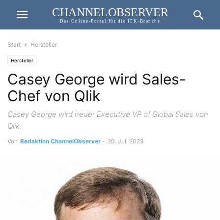
CHANNELOBSERVER
Das Online-Portal für die ITK-Branche
Start
Hersteller
Hersteller
Casey George wird Sales-
Chef von Qlik
Casey George wird neuer Executive VP of Global Sales von
Qlik.
Von
Redaktion ChannelObserver
-
20. Juli 2023