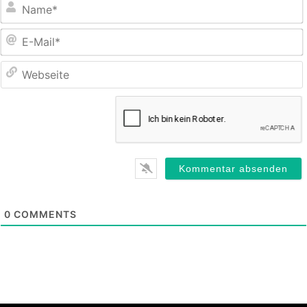
E
M
0
COMMENTS