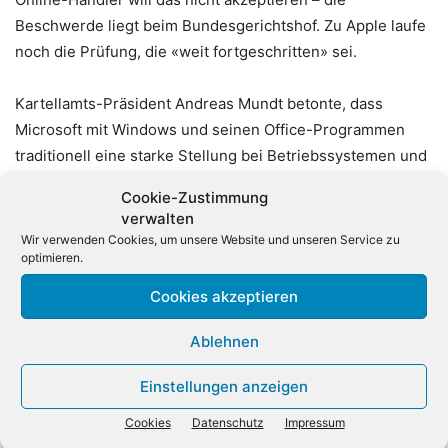
Beschwerde liegt beim Bundesgerichtshof. Zu Apple laufe
noch die Prüfung, die «weit fortgeschritten» sei.
Kartellamts-Präsident Andreas Mundt betonte, dass
Microsoft mit Windows und seinen Office-Programmen
traditionell eine starke Stellung bei Betriebssystemen und
Büro-Software habe. Aufbauend darauf sei das Angebot
Cookie-Zustimmung
für Unternehmen und Verbraucher immer weiter
verwalten
ausgebaut worden. Unter anderem verwies Mundt auf den
Wir verwenden Cookies, um unsere Website und unseren Service zu
optimieren.
Cloud-Dienst Azure, den Büro-Kommunikationsdienst
Teams und die Xbox-Plattform für Videospiele.
(dpa)
Cookies akzeptieren
Ablehnen
Einstellungen anzeigen
Cookies
Datenschutz
Impressum