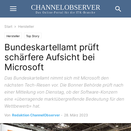
CHANNELOBSERVER
Das Online-Portal für die ITK-Branche
Start
Hersteller
Hersteller
Top Story
Bundeskartellamt prüft
schärfere Aufsicht bei
Microsoft
Das Bundeskartellamt nimmt sich mit Microsoft den
nächsten Tech-Riesen vor. Die Bonner Behörde prüft nach
einer Mitteilung von Dienstag, ob der Software-Konzern
eine «überragende marktübergreifende Bedeutung für den
Wettbewerb» hat.
Von
Redaktion ChannelObserver
-
28. März 2023