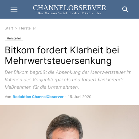
CHANNELOBSERVER
Das Online-Portal für die ITK-Branche
Start
Hersteller
Hersteller
Bitkom fordert Klarheit bei
Mehrwertsteuersenkung
Der Bitkom begrüßt die Absenkung der Mehrwertsteuer im
Rahmen des Konjunkturpakets und fordert flankierende
Maßnahmen für die Unternehmen.
Von
Redaktion ChannelObserver
-
15. Juni 2020