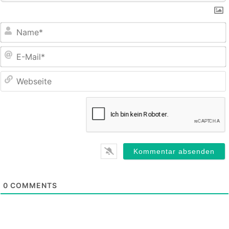
E
M
0
COMMENTS