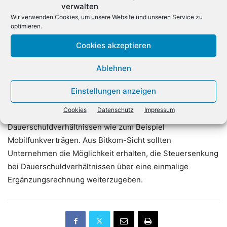
verwalten
und dies zumindest in der Gesetzesbegründung klar
Wir verwenden Cookies, um unsere Website und unseren Service zu
herausstellen.»
optimieren.
Cookies akzeptieren
Außerdem weist der Bitkom darauf hin, dass die
Finanzverwaltung nun festlegen muss, wie zum Beispiel
Ablehnen
mit Gutscheinen sowie nachträglichen Preissenkungen
wie Rabatten und Skonti umzugehen ist, die in der
Einstellungen anzeigen
digitalen Wirtschaft weit verbreitet sind. Klarheit braucht
Cookies
Datenschutz
Impressum
es auch für die der Abrechnung aller Arten von
Dauerschuldverhältnissen wie zum Beispiel
Mobilfunkverträgen. Aus Bitkom-Sicht sollten
Unternehmen die Möglichkeit erhalten, die Steuersenkung
bei Dauerschuldverhältnissen über eine einmalige
Ergänzungsrechnung weiterzugeben.