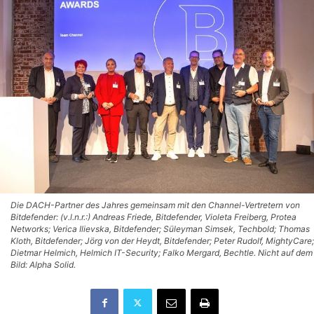
Die DACH-Partner des Jahres gemeinsam mit den Channel-Vertretern von
Bitdefender: (v.l.n.r.:) Andreas Friede, Bitdefender, Violeta Freiberg, Protea
Networks; Verica Ilievska, Bitdefender; Süleyman Simsek, Techbold; Thomas
Kloth, Bitdefender; Jörg von der Heydt, Bitdefender; Peter Rudolf, MightyCare;
Dietmar Helmich, Helmich IT-Security; Falko Mergard, Bechtle. Nicht auf dem
Bild: Alpha Solid.