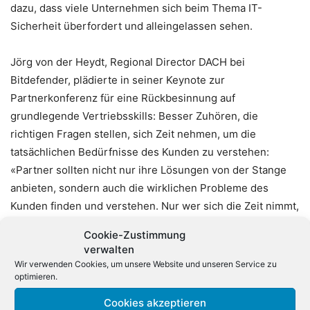
dazu, dass viele Unternehmen sich beim Thema IT-
Sicherheit überfordert und alleingelassen sehen.
Jörg von der Heydt, Regional Director DACH bei
Bitdefender, plädierte in seiner Keynote zur
Partnerkonferenz für eine Rückbesinnung auf
grundlegende Vertriebsskills: Besser Zuhören, die
richtigen Fragen stellen, sich Zeit nehmen, um die
tatsächlichen Bedürfnisse des Kunden zu verstehen:
«Partner sollten nicht nur ihre Lösungen von der Stange
anbieten, sondern auch die wirklichen Probleme des
Kunden finden und verstehen. Nur wer sich die Zeit nimmt,
beim Kunden die richtigen Fragen zu stellen, erreicht, dass
Cookie-Zustimmung
am Ende des Prozesses nicht der Verkauf von Lizenzen,
verwalten
sondern das Bereitstellen wirksamer und einschlägiger
Wir verwenden Cookies, um unsere Website und unseren Service zu
optimieren.
Konzepte steht. Nur wer sich auf diese Art beim Kunden
einbringt, hat die Chance, sich langfristig als Helfer des
Cookies akzeptieren