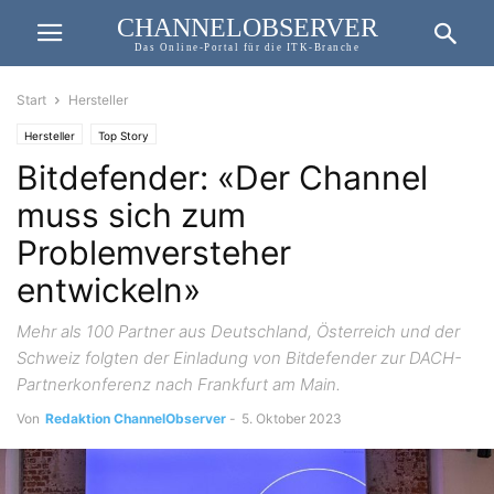
CHANNELOBSERVER
Das Online-Portal für die ITK-Branche
Start
Hersteller
Hersteller
Top Story
Bitdefender: «Der Channel
muss sich zum
Problemversteher
entwickeln»
Mehr als 100 Partner aus Deutschland, Österreich und der
Schweiz folgten der Einladung von Bitdefender zur DACH-
Partnerkonferenz nach Frankfurt am Main.
Von
Redaktion ChannelObserver
-
5. Oktober 2023