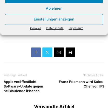
Kunden zu etablieren.»
Ablehnen
Darüber hinaus wurden auch die Partner des Jahres in der
Einstellungen anzeigen
DACH-Region ausgezeichnet. Diese sind: Helmich IT
Security, MightyCare, Alpha Solid IT, Protea Networks,
Cookies
Datenschutz
Impressum
Bechtle AG mit Falko Mergard sowie Techbold.
Vorheriger Artikel
Nächster Artikel
Apple veröffentlicht
Franz Felsmann wird Sales-
Software-Update gegen
Chef von IFS
heißlaufende iPhones
Verwandte Artikel