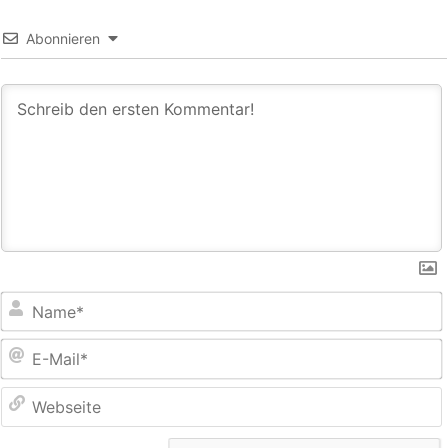
Abonnieren
E
M