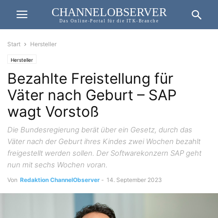
CHANNELOBSERVER
Das Online-Portal für die ITK-Branche
Start
Hersteller
Hersteller
Bezahlte Freistellung für
Väter nach Geburt – SAP
wagt Vorstoß
Die Bundesregierung berät über ein Gesetz, durch das
Väter nach der Geburt ihres Kindes zwei Wochen bezahlt
freigestellt werden sollen. Der Softwarekonzern SAP geht
nun mit sechs Wochen voran.
Von
Redaktion ChannelObserver
-
14. September 2023