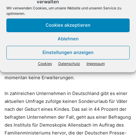
verwalten
Elterngeld halbiert hat.
Wir verwenden Cookies, um unsere Website und unseren Service zu
optimieren.
Der Konsumgüterkonzern Beiersdorf findet das Vorhaben
Cookies akzeptieren
gut. Auch die Deutsche Telekom befürworte Maßnahmen,
die eine gute Balance zwischen Job und Familie
Ablehnen
unterstützen, teilte ein Sprecher mit. Beim Pharma- und
Einstellungen anzeigen
Technologiekonzern Merck stehe man dem Thema
ergebnisoffen gegenüber. Da das Unternehmen mit
Cookies
Datenschutz
Impressum
seinem Angebot bereits sehr gut aufgestellt sei, plane es
momentan keine Erweiterungen.
In zahlreichen Unternehmen in Deutschland gibt es einer
aktuellen Umfrage zufolge keinen Sonderurlaub für Väter
nach der Geburt eines Kindes. Das sei in 44 Prozent der
befragten Unternehmen der Fall, geht aus einer Befragung
des Instituts für Demoskopie Allensbach im Auftrag des
Familienministeriums hervor, die der Deutschen Presse-