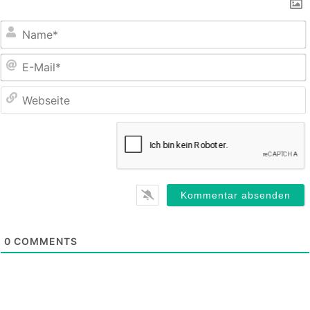
E
M
0
COMMENTS