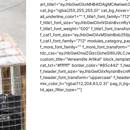
art_title1="eyJhbGwiOiIxMHB4IDAgMCAwIiw
cat_bg="rgba(255,255,255,0)" cat_bg_hover="rg
all_underline_color1="" f_title1_font_family="712"
f_title1_font_size="eyJhbGwiOiIxNSIsInBvcnR
f_title1_font_weight="500" f_title1_font_trans
f_cat1_font_size="eyJhbGwiOiIxMSIsInBob25lI
f_cat1_font_family="712" modules_category_pa
f_more_font_family="" f_more_font_transform=
tdc_css="eyJhbGwiOnsiZGlzcGxheSI6IiJ9LC
custom_title="Verwandte Artikel" block_templa
cat_txt="#ffffff" border_color="#85c442" f_he
f_header_font_size="eyJhbGwiOiIxNyIsInBvcn
f_header_font_transform="uppercase" f_header
mix_color_h="rgba(112,204,63,0.3)" pag_h_
td_ajax_filter_type=""]