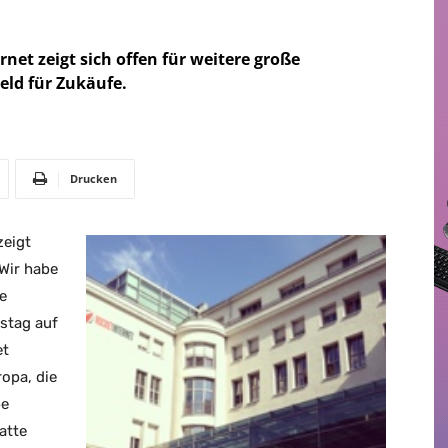
rnet zeigt sich offen für weitere große
eld für Zukäufe.
Drucken
zeigt
«Wir habe
e
stag auf
et
ropa, die
be
atte