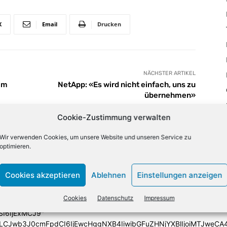
X
Email
Drucken
NÄCHSTER ARTIKEL
 im
NetApp: «Es wird nicht einfach, uns zu
übernehmen»
Cookie-Zustimmung verwalten
lign="bottom"
Wir verwenden Cookies, um unsere Website und unseren Service zu
QiLCJjb2xvcjEiOiJyZ2JhKDAsMCwwLDApIiwiY29sb3IyIjoicmd
optimieren.
33333%" columns="33.33333333%"
category="above" show_author2="none" show_date2="none"
_excerpt2="none" show_excerpt1="none"
Cookies akzeptieren
Ablehnen
Einstellungen anzeigen
_date1="none" show_author1="none"
ules_space1="eyJhbGwiOiIwIiwicGhvbmUiOiIzIn0="
Cookies
Datenschutz
Impressum
iIzIiwibGFuZHNjYXBlIjoiNCIsInBob25lIjoiMCJ9"
SI6IjExMCJ9"
iLCJwb3J0cmFpdCI6IjEwcHggNXB4IiwibGFuZHNjYXBlIjoiMTJweCA