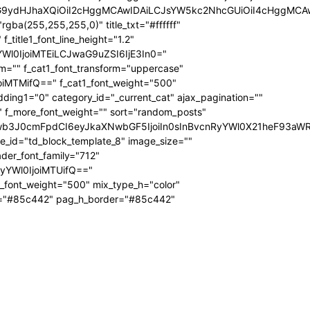
icG9ydHJhaXQiOiI2cHggMCAwIDAiLCJsYW5kc2NhcGUiOiI4cHggMCA
ba(255,255,255,0)" title_txt="#ffffff"
 f_title1_font_line_height="1.2"
yYWl0IjoiMTEiLCJwaG9uZSI6IjE3In0="
form="" f_cat1_font_transform="uppercase"
joiMTMifQ==" f_cat1_font_weight="500"
dding1="0" category_id="_current_cat" ajax_pagination=""
"" f_more_font_weight="" sort="random_posts"
Jwb3J0cmFpdCI6eyJkaXNwbGF5IjoiIn0sInBvcnRyYWl0X21heF93aWR
te_id="td_block_template_8" image_size=""
ader_font_family="712"
RyYWl0IjoiMTUifQ=="
_font_weight="500" mix_type_h="color"
bg="#85c442" pag_h_border="#85c442"