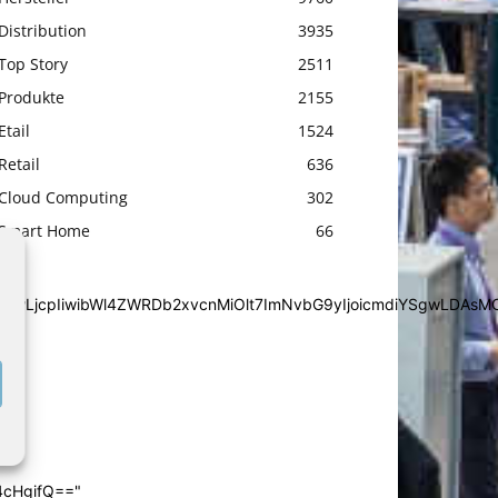
Distribution
3935
Top Story
2511
Produkte
2155
Etail
1524
Retail
636
Cloud Computing
302
Smart Home
66
iYSgwLDAsMCwwLjcpIiwibWl4ZWRDb2xvcnMiOlt7ImNvbG9yIjoic
4cHgifQ=="