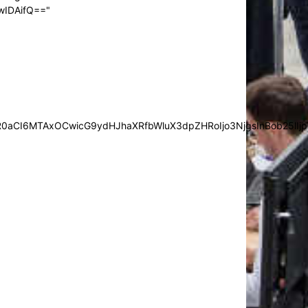
wIDAifQ=="
0aCI6MTAxOCwicG9ydHJhaXRfbWluX3dpZHRoIjo3NjgsInBob25lIjp7