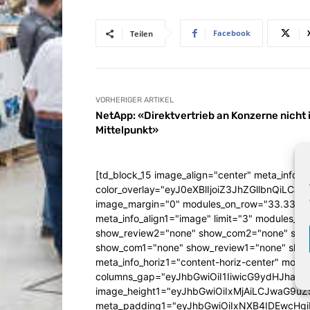
Facebook
Teilen
VORHERIGER ARTIKEL
NetApp: «Direktvertrieb an Konzerne nicht
Mittelpunkt»
[td_block_15 image_align="center" meta_info_a
color_overlay="eyJ0eXBlIjoiZ3JhZGllbn
image_margin="0" modules_on_row="33.333
meta_info_align1="image" limit="3" modules_
show_review2="none" show_com2="none" show
show_com1="none" show_review1="none" show
meta_info_horiz1="content-horiz-center" mod
columns_gap="eyJhbGwiOiI1IiwicG9ydHJhaXQiO
image_height1="eyJhbGwiOiIxMjAiLCJwaG9uZ
meta_padding1="eyJhbGwiOiIxNXB4IDEwcHg