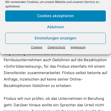
nicht ausweiten wolle. Doch der Vorsitzende Richter am
Wir verwenden Cookies, um unsere Website und unseren Service zu
optimieren.
Münchner Landgericht sah das anders. Letztlich werde bei
Paypal bei einer «Vielzahl der Transaktionen entweder
Cookies akzeptieren
eine Sepa-Überweisung oder eine Sepa Lastschrift»
Ablehnen
verwendet, oder eben eine Kreditkarte. Das Gesetz gelte
damit auch für Paypal. Flixbus darf daher die Kosten, die
Einstellungen anzeigen
dem Unternehmen durch die Bezahloption entstehen,
nicht an die Kunden weiterreichen. Mit der gleichen
Cookies
Datenschutz
Impressum
Begründung verbietet das Gericht dem
Fernbusunternehmen auch Gebühren auf die Bezahloption
«Sofortüberweisung», für das Flixbus ebenfalls mit einem
Dienstleister zusammenarbeitet. Flixbus selbst betonte auf
Anfrage, inzwischen auf keine seiner Online-
Bezahloptionen Gebühren zu erheben.
Flixbus will nun prüfen, ob das Unternehmen in Berufung
geht. Darüber hinaus wollte ein Sprecher das Urteil nicht