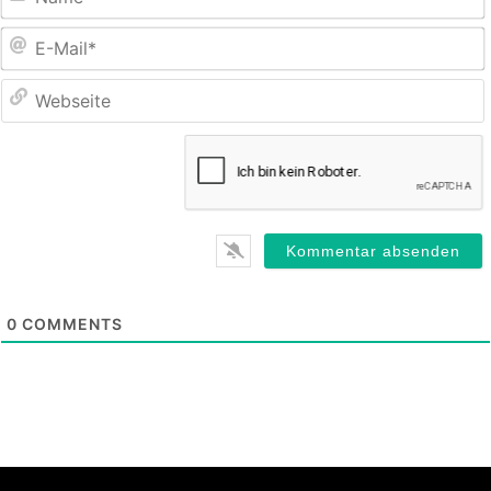
E
M
0
COMMENTS