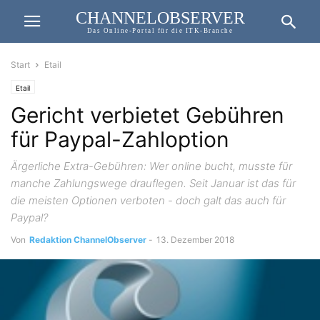
CHANNELOBSERVER
Das Online-Portal für die ITK-Branche
Start
Etail
Etail
Gericht verbietet Gebühren
für Paypal-Zahloption
Ärgerliche Extra-Gebühren: Wer online bucht, musste für
manche Zahlungswege drauflegen. Seit Januar ist das für
die meisten Optionen verboten - doch galt das auch für
Paypal?
Von
Redaktion ChannelObserver
-
13. Dezember 2018