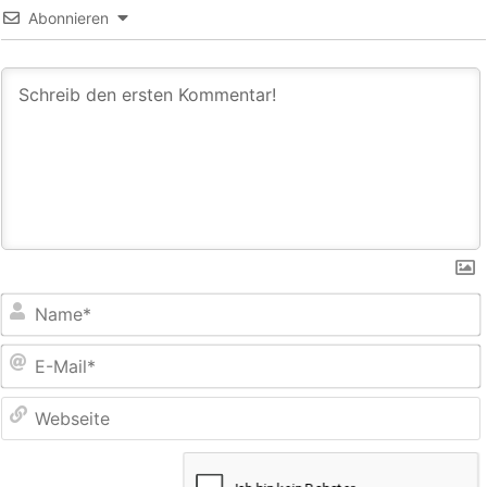
Abonnieren
E
M