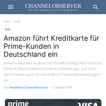
CHANNELOBSERVER
Das Online-Portal für die ITK-Branche
Start
Etail
Etail
Amazon führt Kreditkarte für
Prime-Kunden in
Deutschland ein
Amazon baut das Angebot für Kunden seines Abo-Dienstes
Prime in Deutschland und eine Kreditkarte aus und rückt
damit stärker auch ins Geschäft mit Finanzdienstleistungen
vor.
Von
Redaktion ChannelObserver
-
1. Oktober 2018