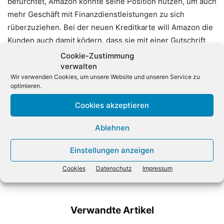
befürchtet, Amazon könnte seine Position nutzen, um auch
mehr Geschäft mit Finanzdienstleistungen zu sich
rüberzuziehen. Bei der neuen Kreditkarte will Amazon die
Kunden auch damit ködern, dass sie mit einer Gutschrift
von 70 Euro zum Start den Jahrespreis einer Prime-
Cookie-Zustimmung
Mitgliedschaft wiederbekommen. (dpa)
verwalten
Wir verwenden Cookies, um unsere Website und unseren Service zu
optimieren.
Cookies akzeptieren
Ablehnen
Einstellungen anzeigen
Vorheriger Artikel
Nächster Artikel
Fujitsu mit neuer Partner-
Meistgelesen auf
Cookies
Datenschutz
Impressum
Zertifizierung
ChannelObserver
Verwandte Artikel