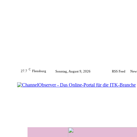
C
27.7
Flensburg
Sonntag, August 9, 2026
RSS Feed
News
Home
Hersteller
Distribution
Produkte
E