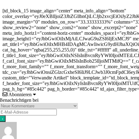
[td_block_15 image_align="center" meta_info_align="bottom"
color_overlay="eyJ0eXBlIjoiZ3JhZGllbnQiLCJjb2xvc
image_margin="0" modules_on_row="33.33333333%" columns="33.
show_review2="none" show_com2="none" show_excerpt2="none" 
meta_info_horiz1="content-horiz-center" modules_space1="ey
image_height1="eyJhbGwiOiIxMjAiLCJwaG9uZSI6IjExMCJ9" 
art_title1="eyJhbGwiOiIxMHB4IDAgMCAwIiwicG9ydHJhaXQiO
cat_bg_hover="rgba(255,255,255,0)" title_txt="#ffffff" all_underline
f_title1_font_size="eyJhbGwiOiIxNSIsInBvcnRyYWl0IjoiMTEiLCJwaG
f_cat1_font_size="eyJhbGwiOiIxMSIsInBob25lIjoiMTMifQ==" f_cat1
f_more_font_family="" f_more_font_transform="" f_more_font_wei
tdc_css="eyJhbGwiOnsiZGlzcGxheSI6IiJ9LCJwb3J0cmFpdCI6
custom_title="Verwandte Artikel" block_template_id="td_block_tem
f_header_font_size="eyJhbGwiOiIxNyIsInBvcnRyYWl0IjoiMTUifQ=="
pag_h_bg="#85c442" pag_h_border="#85c442" td_ajax_filter_type=
Abonnieren
Benachrichtigen bei