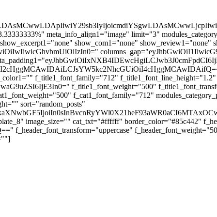
jEiOiJyZ2JhKDAsMCwwLDApIiwiY29sb3IyIjoicmdiYSgwLD
33333333%" meta_info_align1="image" limit="3" modules_categor
show_excerpt1="none" show_com1="none" show_review1="none" s
JhbGwiOiIwIiwicGhvbmUiOiIzIn0=" columns_gap="eyJhbGwiOiI1Iiw
meta_padding1="eyJhbGwiOiIxNXB4IDEwcHgiLCJwb3J0cmFpdCI
iI2cHggMCAwIDAiLCJsYW5kc2NhcGUiOiI4cHggMCAwIDAifQ==" ca
_color1="" f_title1_font_family="712" f_title1_font_line_height="1.2"
9uZSI6IjE3In0=" f_title1_font_weight="500" f_title1_font_transf
_font_weight="500" f_cat1_font_family="712" modules_category_pa
ght="" sort="random_posts"
eyJkaXNwbGF5IjoiIn0sInBvcnRyYWl0X21heF93aWR0aCI6MTAxOCw
plate_8" image_size="" cat_txt="#ffffff" border_color="#85c442" f_h
 f_header_font_transform="uppercase" f_header_font_weight="500
""]