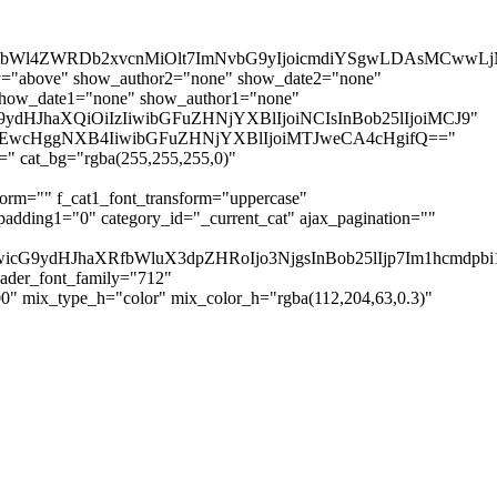
AsMCwwLjcpIiwibWl4ZWRDb2xvcnMiOlt7ImNvbG9yIjoicmd
y="above" show_author2="none" show_date2="none"
how_date1="none" show_author1="none"
icG9ydHJhaXQiOiIzIiwibGFuZHNjYXBlIjoiNCIsInBob25lIjoiMCJ9"
6IjEwcHggNXB4IiwibGFuZHNjYXBlIjoiMTJweCA4cHgifQ=="
t_bg="rgba(255,255,255,0)"
orm="" f_cat1_font_transform="uppercase"
dding1="0" category_id="_current_cat" ajax_pagination=""
icG9ydHJhaXRfbWluX3dpZHRoIjo3NjgsInBob25lIjp7Im1hcmdpbi
eader_font_family="712"
" mix_type_h="color" mix_color_h="rgba(112,204,63,0.3)"