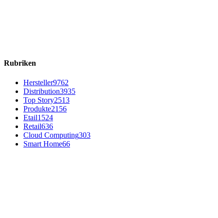
Rubriken
Hersteller
9762
Distribution
3935
Top Story
2513
Produkte
2156
Etail
1524
Retail
636
Cloud Computing
303
Smart Home
66