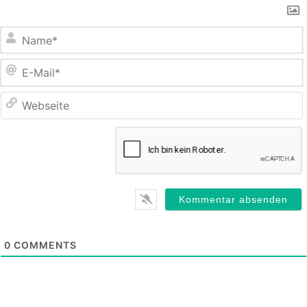
E
M
0
COMMENTS