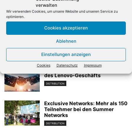
verwalten
Wir verwenden Cookies, um unsere Website und unseren Service zu
optimieren.
Vorheriger Artikel
Nächster Artikel
Cookies akzeptieren
Microsoft stellt neue
Houbby wird Cloud-Chef
Surface-Hardware vor
von Mitel
Ablehnen
Einstellungen anzeigen
Verwandte Artikel
Cookies
Datenschutz
Impressum
Also unterstützt beim Ausbau
des Lenovo-Geschäfts
DISTRIBUTION
Exclusive Networks: Mehr als 150
Teilnehmer bei den Summer
Networks
DISTRIBUTION