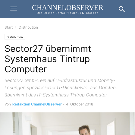
CHANNELOBSERVER
Das Online-Portal für die ITK-Branche
Start
Distribution
Distribution
Sector27 übernimmt
Systemhaus Tintrup
Computer
Sector27 GmbH, ein auf IT-Infrastruktur und Mobility-
Lösungen spezialisierter IT-Dienstleister aus Dorsten,
übernimmt das IT-Systemhaus Tintrup Computer.
Von
Redaktion ChannelObserver
-
4. Oktober 2018