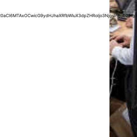
0aCI6MTAxOCwicG9ydHJhaXRfbWluX3dpZHRoIjo3NjgsInBob25lIjp7