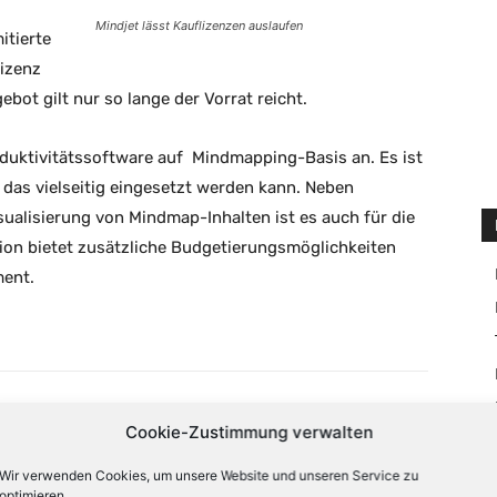
Mindjet lässt Kauflizenzen auslaufen
itierte
lizenz
bot gilt nur so lange der Vorrat reicht.
oduktivitätssoftware auf Mindmapping-Basis an. Es ist
das vielseitig eingesetzt werden kann. Neben
isualisierung von Mindmap-Inhalten ist es auch für die
rsion bietet zusätzliche Budgetierungsmöglichkeiten
ment.
X
Email
Drucken
Cookie-Zustimmung verwalten
Wir verwenden Cookies, um unsere Website und unseren Service zu
optimieren.