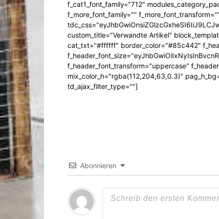
f_cat1_font_family="712" modules_category_pa
f_more_font_family="" f_more_font_transform=
tdc_css="eyJhbGwiOnsiZGlzcGxheSI6IiJ9LC
custom_title="Verwandte Artikel" block_templa
cat_txt="#ffffff" border_color="#85c442" f_he
f_header_font_size="eyJhbGwiOiIxNyIsInBvcn
f_header_font_transform="uppercase" f_header
mix_color_h="rgba(112,204,63,0.3)" pag_h_
td_ajax_filter_type=""]
Abonnieren