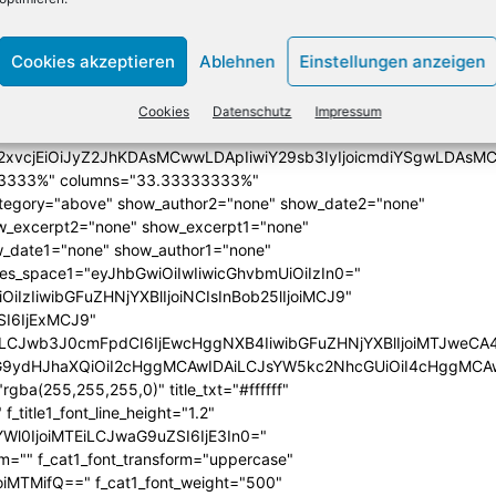
NÄCHSTER ARTIKEL
Cookies akzeptieren
Ablehnen
Einstellungen anzeigen
Das sind Symantecs Partner des Jahres
Cookies
Datenschutz
Impressum
lign="bottom"
QiLCJjb2xvcjEiOiJyZ2JhKDAsMCwwLDApIiwiY29sb3IyIjoicmd
33333%" columns="33.33333333%"
category="above" show_author2="none" show_date2="none"
_excerpt2="none" show_excerpt1="none"
_date1="none" show_author1="none"
ules_space1="eyJhbGwiOiIwIiwicGhvbmUiOiIzIn0="
iIzIiwibGFuZHNjYXBlIjoiNCIsInBob25lIjoiMCJ9"
SI6IjExMCJ9"
iLCJwb3J0cmFpdCI6IjEwcHggNXB4IiwibGFuZHNjYXBlIjoiMTJweCA
icG9ydHJhaXQiOiI2cHggMCAwIDAiLCJsYW5kc2NhcGUiOiI4cHggMCA
ba(255,255,255,0)" title_txt="#ffffff"
 f_title1_font_line_height="1.2"
yYWl0IjoiMTEiLCJwaG9uZSI6IjE3In0="
form="" f_cat1_font_transform="uppercase"
joiMTMifQ==" f_cat1_font_weight="500"