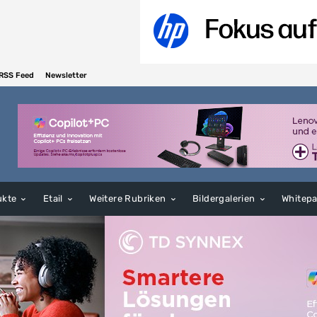
RSS Feed
Newsletter
ukte
Etail
Weitere Rubriken
Bildergalerien
Whitep