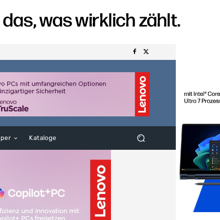
aper
Kataloge