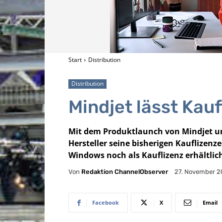
Start
Distribution
Distribution
Mindjet lässt Kau
Mit dem Produktlaunch von Mindjet un
Hersteller seine bisherigen Kauflizenze
Windows noch als Kauflizenz erhältli
Von
Redaktion ChannelObserver
27. November 2
Facebook
X
Email