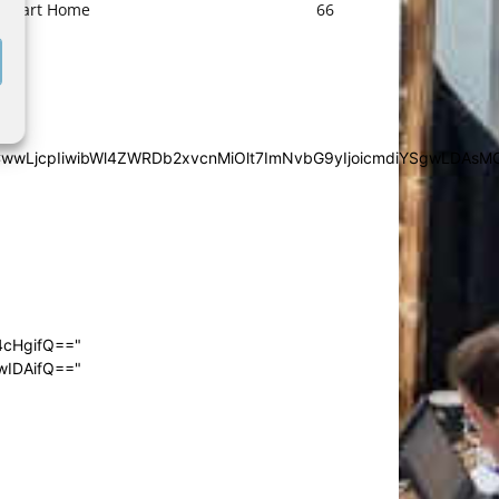
Smart Home
66
iYSgwLDAsMCwwLjcpIiwibWl4ZWRDb2xvcnMiOlt7ImNvbG9yIjoic
4cHgifQ=="
wIDAifQ=="