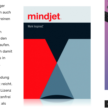
ger
n auch
reinen
n
 den
aufen.
h damit
s in
.
endung
 reicht.
 Lizenz
tenfrei
 als