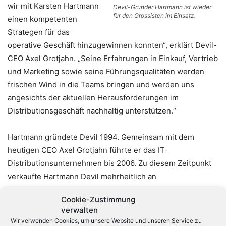
wir mit Karsten Hartmann
Devil-Gründer Hartmann ist wieder
für den Grossisten im Einsatz.
einen kompetenten
Strategen für das
operative Geschäft hinzugewinnen konnten“, erklärt Devil-
CEO Axel Grotjahn. „Seine Erfahrungen in Einkauf, Vertrieb
und Marketing sowie seine Führungsqualitäten werden
frischen Wind in die Teams bringen und werden uns
angesichts der aktuellen Herausforderungen im
Distributionsgeschäft nachhaltig unterstützen.“
Hartmann gründete Devil 1994. Gemeinsam mit dem
heutigen CEO Axel Grotjahn führte er das IT-
Distributionsunternehmen bis 2006. Zu diesem Zeitpunkt
verkaufte Hartmann Devil mehrheitlich an
den holländischen IT-Konzern Nedfield, der 2009 insolvent
Cookie-Zustimmung
ging. Dem Manager gelang damals die Rücküberführung
verwalten
der Devil AG in das Eigentum des Braunschweiger
Wir verwenden Cookies, um unsere Website und unseren Service zu