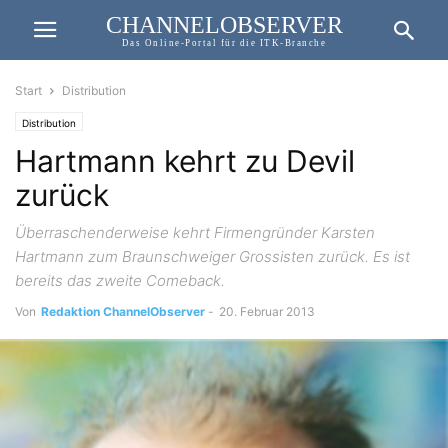
CHANNELOBSERVER
Das Online-Portal für die ITK-Branche
Start
Distribution
Distribution
Hartmann kehrt zu Devil
zurück
Überraschenderweise kehrt Firmengründer Karsten
Hartmann zum Braunschweiger Grossisten zurück. Es ist
bereits das zweite Comeback.
Von
Redaktion ChannelObserver
-
20. Februar 2013