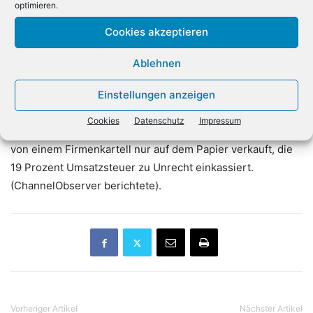
Managements.
optimieren.
Cookies akzeptieren
Möglicherweise kehrt Hartmann auch diesmal wieder als
„Feuerwehrmann“ zurück. Devil sieht sich mit
Ablehnen
Anschuldigungen in einem Artikel des
Einstellungen anzeigen
Nachrichtenmagazins Focus konfrontiert: Das Magazin
berichtet über den „Millionen-Steuergeldbetrug“. Es gehe
Cookies
Datenschutz
Impressum
um Umsatzsteuerbetrug im großen Stil. Produkte würden
von einem Firmenkartell nur auf dem Papier verkauft, die
19 Prozent Umsatzsteuer zu Unrecht einkassiert.
(ChannelObserver berichtete).
Vorheriger Artikel
Nächster Artikel