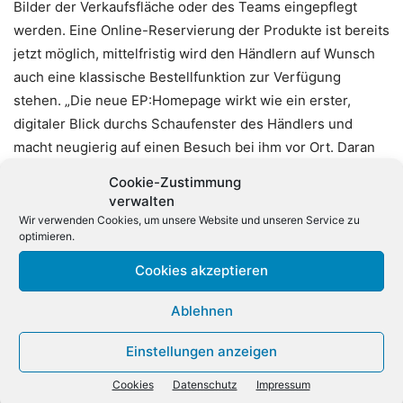
Bilder der Verkaufsfläche oder des Teams eingepflegt
werden. Eine Online-Reservierung der Produkte ist bereits
jetzt möglich, mittelfristig wird den Händlern auf Wunsch
auch eine klassische Bestellfunktion zur Verfügung
stehen. „Die neue EP:Homepage wirkt wie ein erster,
digitaler Blick durchs Schaufenster des Händlers und
macht neugierig auf einen Besuch bei ihm vor Ort. Daran
knüpft das Virtual Shelf nahtlos mit der hochwertigen
Cookie-Zustimmung
elektronischen Präsentation der Produkte an. Wir freuen
verwalten
uns, mit diesen beiden Instrumenten dem Fachhandel
Wir verwenden Cookies, um unsere Website und unseren Service zu
optimieren.
aufmerksamkeitsstarke Unterstützung im Web und am PoS
zu bieten“, so Friedrich Sobol, Vorstand ElectronicPartner.
Cookies akzeptieren
Ablehnen
Einstellungen anzeigen
Cookies
Datenschutz
Impressum