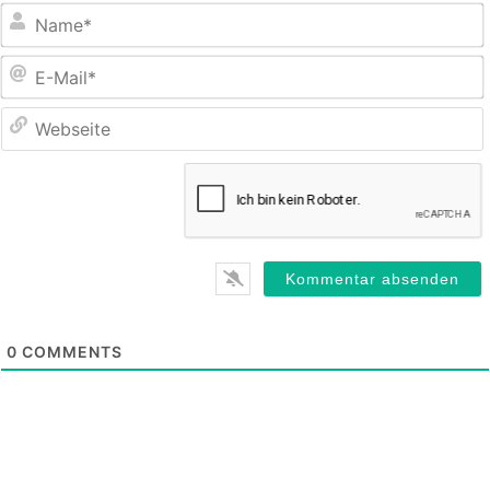
E
M
0
COMMENTS