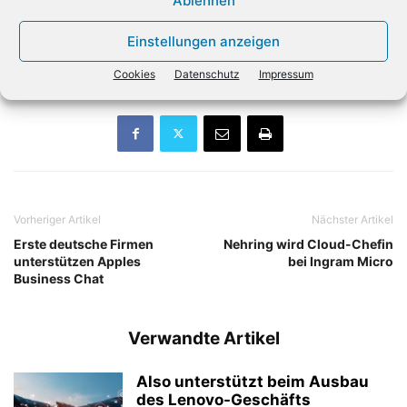
Ablehnen
Systeme. Zur Verfügung stehen Rack-Optimierte 19-Zoll-
Server, welche ab sofort im Server-Konfigurator individuell
Einstellungen anzeigen
zusammengestellt werden können.
Cookies
Datenschutz
Impressum
Vorheriger Artikel
Nächster Artikel
Erste deutsche Firmen
Nehring wird Cloud-Chefin
unterstützen Apples
bei Ingram Micro
Business Chat
Verwandte Artikel
Also unterstützt beim Ausbau
des Lenovo-Geschäfts