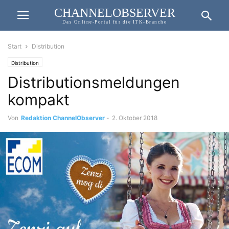
CHANNELOBSERVER
Das Online-Portal für die ITK-Branche
Start
Distribution
Distribution
Distributionsmeldungen
kompakt
Von
Redaktion ChannelObserver
-
2. Oktober 2018