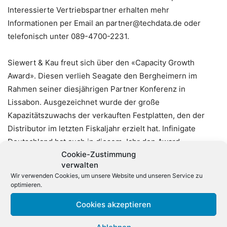
Interessierte Vertriebspartner erhalten mehr
Informationen per Email an
partner@techdata.de
oder
telefonisch unter 089-4700-2231.
Siewert & Kau freut sich über den «Capacity Growth
Award». Diesen verlieh Seagate den Bergheimern im
Rahmen seiner diesjährigen Partner Konferenz in
Lissabon. Ausgezeichnet wurde der große
Kapazitätszuwachs der verkauften Festplatten, den der
Distributor im letzten Fiskaljahr erzielt hat. Infinigate
Deutschland hat auch in diesem Jahr den Award
Cookie-Zustimmung
«SonicWall Distributor of the Year» gewonnen. Der Preis,
verwalten
den die Infinigate nun schon zum fünften Mal in Folge seit
Wir verwenden Cookies, um unsere Website und unseren Service zu
2014 erhält, wurde bei der SonicWall PEAK 2018 Konferenz
optimieren.
im Hotel Steigenberger Frankfurter Hof verliehen.
Cookies akzeptieren
Hersteller und Distributor Bluechip vervollständigt das
Server-Portfolio um «AMD EPYC-Prozessor» basierte