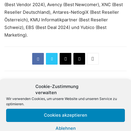
(Best Vendor 2024), Avency (Best Newcomer), XNC (Best
Reseller Deutschland), Antares-NetlogiX (Best Reseller
Österreich), KMU Informatikpartner (Best Reseller
Schweiz), EBS (Best Deal 2024) und Yubico (Best
Marketing).
Cookie-Zustimmung
Vorheriger Artikel
Nächster Artikel
verwalten
Deutsche Unternehmen
Gehälter: Das verdienen
Wir verwenden Cookies, um unsere Website und unseren Service zu
melden deutlich mehr
Sales-Profis 2025
optimieren.
Patente an
Cookies akzeptieren
Verwandte Artikel
Ablehnen