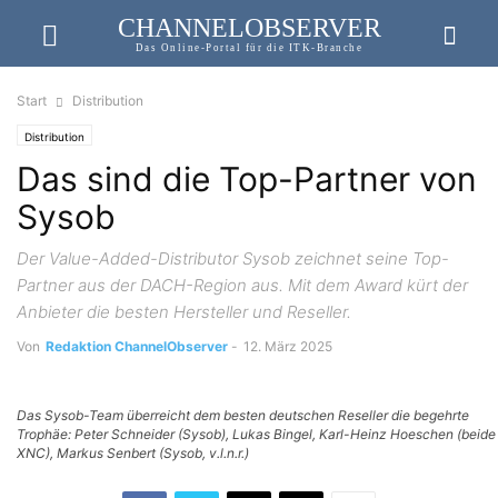
CHANNELOBSERVER
Das Online-Portal für die ITK-Branche
Start
Distribution
Distribution
Das sind die Top-Partner von
Sysob
Der Value-Added-Distributor Sysob zeichnet seine Top-
Partner aus der DACH-Region aus. Mit dem Award kürt der
Anbieter die besten Hersteller und Reseller.
Von
Redaktion ChannelObserver
-
12. März 2025
Das Sysob-Team überreicht dem besten deutschen Reseller die begehrte
Trophäe: Peter Schneider (Sysob), Lukas Bingel, Karl-Heinz Hoeschen (beide
XNC), Markus Senbert (Sysob, v.l.n.r.)