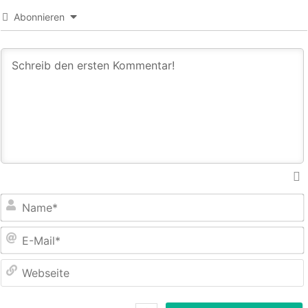
Abonnieren
E
M