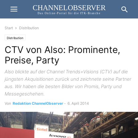
CHANNELOBSERVER
Das Online-Portal für die ITK-Branche
Start
Distribution
Distribution
CTV von Also: Prominente,
Preise, Party
Also blickte auf der Channel Trends+Visions (CTV) auf die
jüngsten Akquisitionen zurück und zeichnete seine Partner
aus. Wir haben die besten Bilder von Promis, Party und
Messegeschehen.
Von
Redaktion ChannelObserver
-
6. April 2014