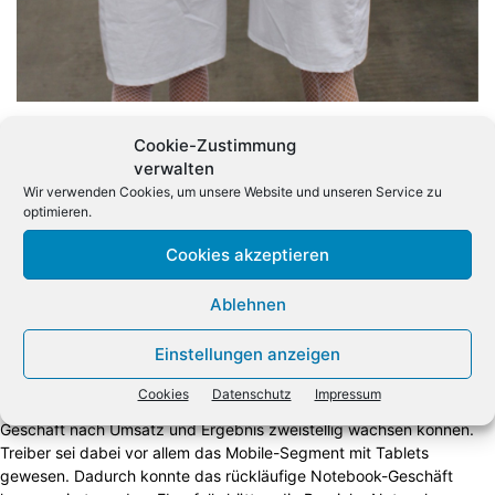
Cookie-Zustimmung
verwalten
Wir verwenden Cookies, um unsere Website und unseren Service zu
optimieren.
Bild 1 von 25
Cookies akzeptieren
Zwei Profis für die Versorgung von medizinischen
Notfällen...
Ablehnen
Einstellungen anzeigen
Am Vortag der Messe zog Broadline-Chef Stefan Klinglmair bereits
ein positives Fazit über das Volumengeschäft
des Distributors: Im
Cookies
Datenschutz
Impressum
vergangenen Jahr hätte der Broadliner im klassischen Volumen-
Geschäft nach Umsatz und Ergebnis zweistellig wachsen können.
Treiber sei dabei vor allem das Mobile-Segment mit Tablets
gewesen. Dadurch konnte das rückläufige Notebook-Geschäft