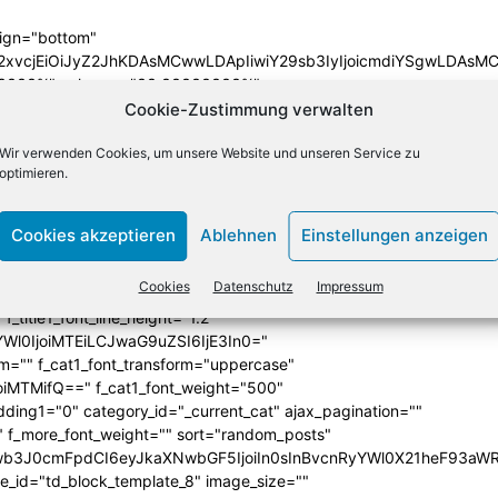
lign="bottom"
QiLCJjb2xvcjEiOiJyZ2JhKDAsMCwwLDApIiwiY29sb3IyIjoicmd
33333%" columns="33.33333333%"
category="above" show_author2="none" show_date2="none"
Cookie-Zustimmung verwalten
_excerpt2="none" show_excerpt1="none"
Wir verwenden Cookies, um unsere Website und unseren Service zu
_date1="none" show_author1="none"
optimieren.
ules_space1="eyJhbGwiOiIwIiwicGhvbmUiOiIzIn0="
iIzIiwibGFuZHNjYXBlIjoiNCIsInBob25lIjoiMCJ9"
SI6IjExMCJ9"
Cookies akzeptieren
Ablehnen
Einstellungen anzeigen
iLCJwb3J0cmFpdCI6IjEwcHggNXB4IiwibGFuZHNjYXBlIjoiMTJweCA
icG9ydHJhaXQiOiI2cHggMCAwIDAiLCJsYW5kc2NhcGUiOiI4cHggMCA
Cookies
Datenschutz
Impressum
ba(255,255,255,0)" title_txt="#ffffff"
 f_title1_font_line_height="1.2"
yYWl0IjoiMTEiLCJwaG9uZSI6IjE3In0="
form="" f_cat1_font_transform="uppercase"
joiMTMifQ==" f_cat1_font_weight="500"
dding1="0" category_id="_current_cat" ajax_pagination=""
"" f_more_font_weight="" sort="random_posts"
Jwb3J0cmFpdCI6eyJkaXNwbGF5IjoiIn0sInBvcnRyYWl0X21heF93aWR
te_id="td_block_template_8" image_size=""