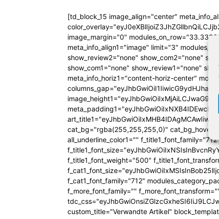
[td_block_15 image_align="center" meta_info_a
color_overlay="eyJ0eXBlIjoiZ3JhZGllbn
image_margin="0" modules_on_row="33.333
meta_info_align1="image" limit="3" modules_
show_review2="none" show_com2="none" show
show_com1="none" show_review1="none" show
meta_info_horiz1="content-horiz-center" mod
columns_gap="eyJhbGwiOiI1IiwicG9ydHJhaXQiO
image_height1="eyJhbGwiOiIxMjAiLCJwaG9uZ
meta_padding1="eyJhbGwiOiIxNXB4IDEwcHg
art_title1="eyJhbGwiOiIxMHB4IDAgMCAwIiw
cat_bg="rgba(255,255,255,0)" cat_bg_hover="rg
all_underline_color1="" f_title1_font_family="712"
f_title1_font_size="eyJhbGwiOiIxNSIsInBvcnR
f_title1_font_weight="500" f_title1_font_trans
f_cat1_font_size="eyJhbGwiOiIxMSIsInBob25lI
f_cat1_font_family="712" modules_category_pa
f_more_font_family="" f_more_font_transform=
tdc_css="eyJhbGwiOnsiZGlzcGxheSI6IiJ9LC
custom_title="Verwandte Artikel" block_templa