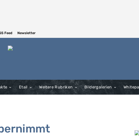
SS Feed
Newsletter
ukte
Etail
Weitere Rubriken
Bildergalerien
Whitep
bernimmt