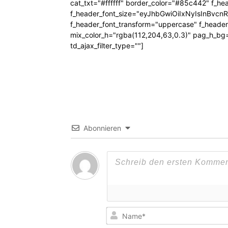
cat_txt="#ffffff" border_color="#85c442" f_he
f_header_font_size="eyJhbGwiOiIxNyIsInBvcn
f_header_font_transform="uppercase" f_header
mix_color_h="rgba(112,204,63,0.3)" pag_h_
td_ajax_filter_type=""]
Abonnieren