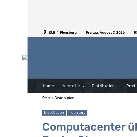
C
13.8
Flensburg
Freitag, August 7, 2026
R
Home
Hersteller
Distribution
Prod
Start
Distribution
Distribution
Top Story
Computacenter ü