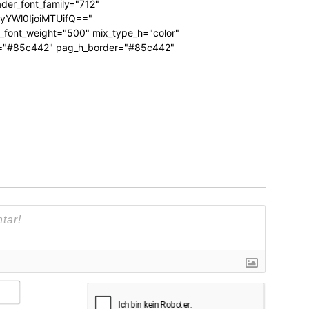
ader_font_family="712"
RyYWl0IjoiMTUifQ=="
_font_weight="500" mix_type_h="color"
bg="#85c442" pag_h_border="#85c442"
Name*