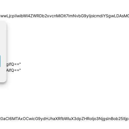
iYSgwLDAsMCwwLjcpIiwibWl4ZWRDb2xvcnMiOlt7ImNvbG9yIjoic
4cHgifQ=="
wIDAifQ=="
0aCI6MTAxOCwicG9ydHJhaXRfbWluX3dpZHRoIjo3NjgsInBob25lIjp7